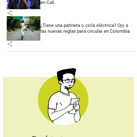
en Cali
share
¿Tiene una patineta o cicla eléctrica? Ojo a
las nuevas reglas para circular en Colombia
share