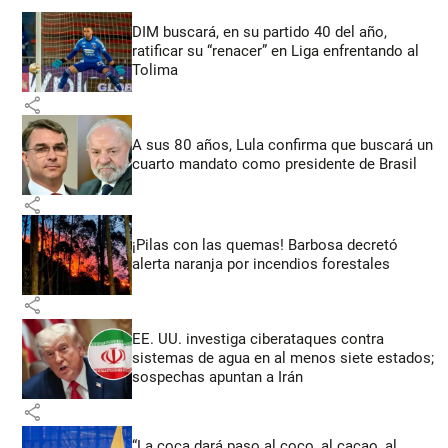
DIM buscará, en su partido 40 del año,
ratificar su “renacer” en Liga enfrentando al
Tolima
share
A sus 80 años, Lula confirma que buscará un
cuarto mandato como presidente de Brasil
share
¡Pilas con las quemas! Barbosa decretó
alerta naranja por incendios forestales
share
EE. UU. investiga ciberataques contra
sistemas de agua en al menos siete estados;
sospechas apuntan a Irán
share
“La coca dará paso al coco, al cacao, al