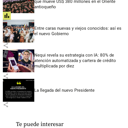
que mueve US$ 380 millones en el Oriente
antioqueño
share
Entre caras nuevas y viejos conocidos: así es
el nuevo Gobierno
share
Nequi revela su estrategia con IA: 80% de
atención automatizada y cartera de crédito
multiplicada por diez
share
La llegada del nuevo Presidente
share
Te puede interesar