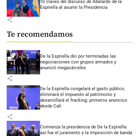
10 claves del discurso de Abelardo de la
Espriella al asumir la Presidencia
share
Te recomendamos
De la Espriella dio por terminadas las
negociaciones con grupos armados y
anunció megacárceles
share
De la Espriella congelará el gasto público,
eliminará el impuesto al patrimonio y
desarrollará el fracking: primeros anuncios
desde Cali
share
Comienza la presidencia de De la Espriella:
así fue el juramento y la imposición de banda