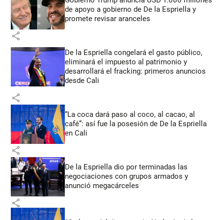
Gobierno Trump anuncia USD 1.000 millones
de apoyo a gobierno de De la Espriella y
promete revisar aranceles
share
De la Espriella congelará el gasto público,
eliminará el impuesto al patrimonio y
desarrollará el fracking: primeros anuncios
desde Cali
share
“La coca dará paso al coco, al cacao, al
café”: así fue la posesión de De la Espriella
en Cali
share
De la Espriella dio por terminadas las
negociaciones con grupos armados y
anunció megacárceles
share