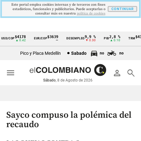
Este portal emplea cookies internas y de terceros con fines
estadísticos, funcionales y publicitarios. Puede aceptarlas o
CONTINUAR
consultar más en nuestra
politica de cookies
$4178
$3639
9,9 %
2,8 %
$417
SD/COP
EUR/COP
DESEMPLEO
PIB
TRM
Cintillo
▲ 0.42
—
▼ 0.30
▲ 0.10
▲
de
Pico y Placa Medellín
Sabado
no
no
indicadores
económicos
menu
person
search
Colombia
Sábado
, 8 de Agosto de 2026
Sayco compuso la polémica del
recaudo