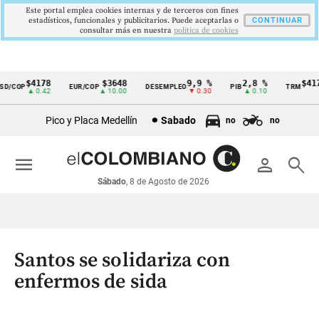
Este portal emplea cookies internas y de terceros con fines
estadísticos, funcionales y publicitarios. Puede aceptarlas o
CONTINUAR
consultar más en nuestra
politica de cookies
$4178
$3648
9,9 %
2,8 %
$4178
/COP
EUR/COP
DESEMPLEO
PIB
TRM
Cintillo
▲ 0.42
▲ 10.00
▼ 0.30
▲ 0.10
▲ 
de
Pico y Placa Medellín
Sabado
no
no
indicadores
económicos
menu
person
search
Colombia
Sábado
, 8 de Agosto de 2026
Santos se solidariza con
enfermos de sida