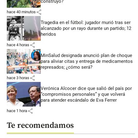
construyó?
share
hace 40 minutos
Tragedia en el fútbol: jugador murió tras ser
alcanzado por un rayo durante un partido; 12
heridos
share
hace 4 horas
MinSalud designada anunció plan de choque
para aliviar citas y entrega de medicamentos
represados; ¿cómo será?
share
hace 3 horas
Verónica Alcocer dice que salió del país por
“compromisos personales” y que volverá
para atender escándalo de Eva Ferrer
share
hace 1 hora
Te recomendamos