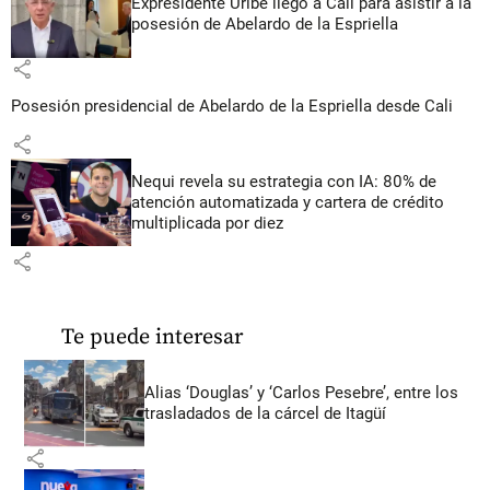
Expresidente Uribe llegó a Cali para asistir a la
posesión de Abelardo de la Espriella
share
Posesión presidencial de Abelardo de la Espriella desde Cali
share
Nequi revela su estrategia con IA: 80% de
atención automatizada y cartera de crédito
multiplicada por diez
share
Te puede interesar
Alias ‘Douglas’ y ‘Carlos Pesebre’, entre los
trasladados de la cárcel de Itagüí
share