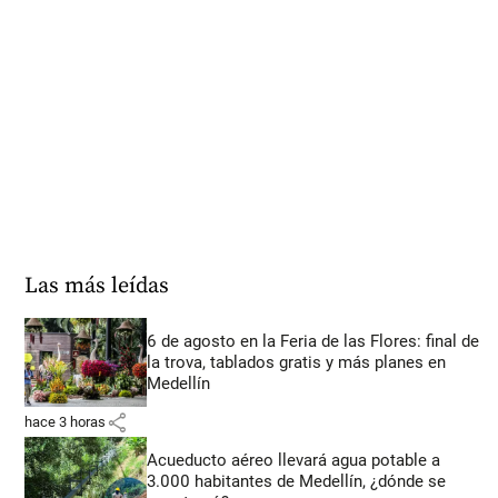
Las más leídas
6 de agosto en la Feria de las Flores: final de
la trova, tablados gratis y más planes en
Medellín
share
hace 3 horas
Acueducto aéreo llevará agua potable a
3.000 habitantes de Medellín, ¿dónde se