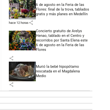
6 de agosto en la Feria de las
Flores: final de la trova, tablados
gratis y más planes en Medellín
share
hace 12 horas
Concierto gratuito de Arelys
Henao, tablado en el Centro y
recorridos por Santa Elena este
6 de agosto en la Feria de las
Flores
share
Murió la bebé hipopótamo
rescatada en el Magdalena
Medio
share