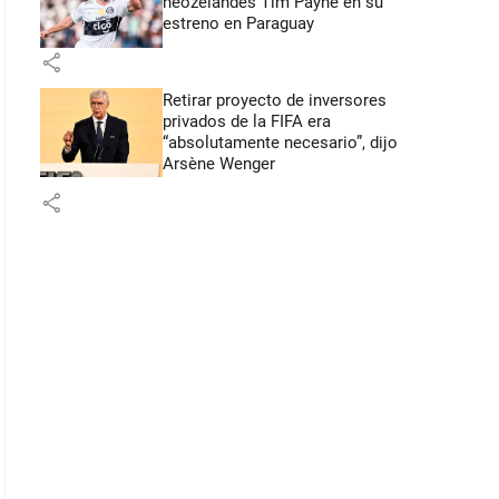
neozelandés Tim Payne en su
estreno en Paraguay
share
Retirar proyecto de inversores
privados de la FIFA era
“absolutamente necesario”, dijo
Arsène Wenger
share