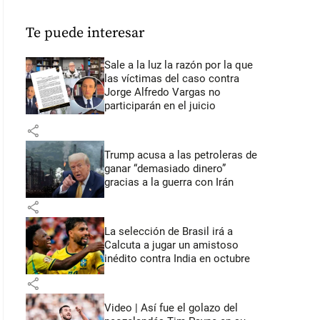
Te puede interesar
Sale a la luz la razón por la que
las víctimas del caso contra
Jorge Alfredo Vargas no
participarán en el juicio
share
Trump acusa a las petroleras de
ganar “demasiado dinero”
gracias a la guerra con Irán
share
La selección de Brasil irá a
Calcuta a jugar un amistoso
inédito contra India en octubre
share
Video | Así fue el golazo del