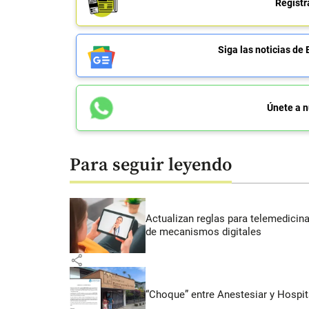
Regístr
Siga las noticias 
Únete a n
Para seguir leyendo
Actualizan reglas para telemedicin
de mecanismos digitales
share
“Choque” entre Anestesiar y Hospit