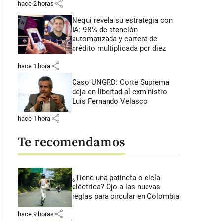
share
hace 2 horas
Nequi revela su estrategia con
IA: 98% de atención
automatizada y cartera de
crédito multiplicada por diez
share
hace 1 hora
Caso UNGRD: Corte Suprema
deja en libertad al exministro
Luis Fernando Velasco
share
hace 1 hora
Te recomendamos
¿Tiene una patineta o cicla
eléctrica? Ojo a las nuevas
reglas para circular en Colombia
share
hace 9 horas