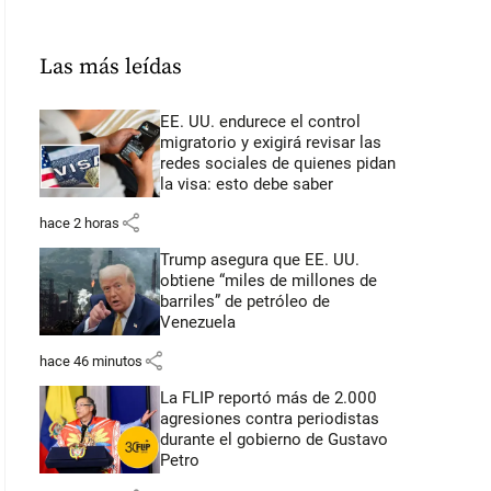
Las más leídas
EE. UU. endurece el control
migratorio y exigirá revisar las
redes sociales de quienes pidan
la visa: esto debe saber
share
hace 2 horas
Trump asegura que EE. UU.
obtiene “miles de millones de
barriles” de petróleo de
Venezuela
share
hace 46 minutos
La FLIP reportó más de 2.000
agresiones contra periodistas
durante el gobierno de Gustavo
Petro