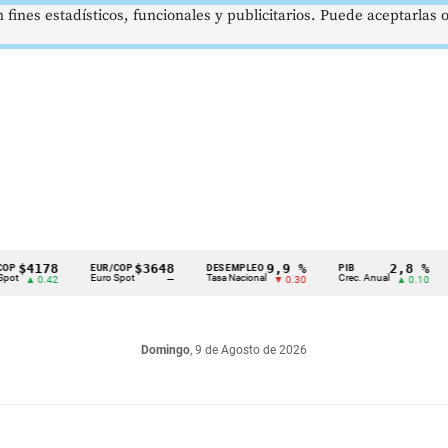
 fines estadísticos, funcionales y publicitarios. Puede aceptarlas
4178
$3648
9,9 %
2,8 %
EUR/COP
DESEMPLEO
PIB
TR
Euro Spot
Tasa Nacional
Crec. Anual
Tas
 0.42
—
▼ 0.30
▲ 0.10
Domingo
, 9 de Agosto de 2026