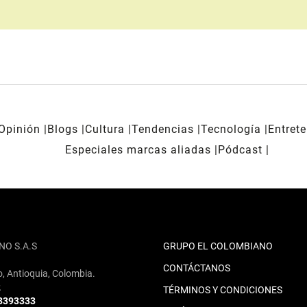
Opinión
Blogs
Cultura
Tendencias
Tecnología
Entret
Especiales marcas aliadas
Pódcast
NO S.A.S
GRUPO EL COLOMBIANO
CONTÁCTANOS
o, Antioquia, Colombia.
2
TÉRMINOS Y CONDICIONES
 3393333