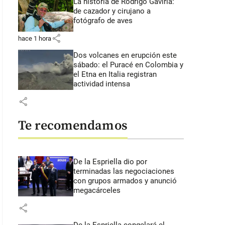
La historia de Rodrigo Gaviria:
de cazador y cirujano a
fotógrafo de aves
share
hace 1 hora
Dos volcanes en erupción este
sábado: el Puracé en Colombia y
el Etna en Italia registran
actividad intensa
share
Te recomendamos
De la Espriella dio por
terminadas las negociaciones
con grupos armados y anunció
megacárceles
share