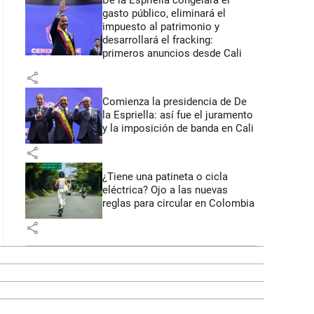
De la Espriella congelará el
gasto público, eliminará el
impuesto al patrimonio y
desarrollará el fracking:
primeros anuncios desde Cali
share
Comienza la presidencia de De
la Espriella: así fue el juramento
y la imposición de banda en Cali
share
¿Tiene una patineta o cicla
eléctrica? Ojo a las nuevas
reglas para circular en Colombia
share