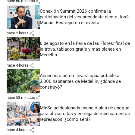
share
hace 60 minutos
Conexión Summit 2026 confirma la
participación del vicepresidente electo José
Manuel Restrepo en el evento
share
hace 2 horas
6 de agosto en la Feria de las Flores: final de
la trova, tablados gratis y más planes en
Medellín
share
hace 4 horas
Acueducto aéreo llevará agua potable a
3.000 habitantes de Medellín, ¿dónde se
construyó?
share
hace 58 minutos
MinSalud designada anunció plan de choque
para aliviar citas y entrega de medicamentos
represados; ¿cómo será?
share
hace 4 horas