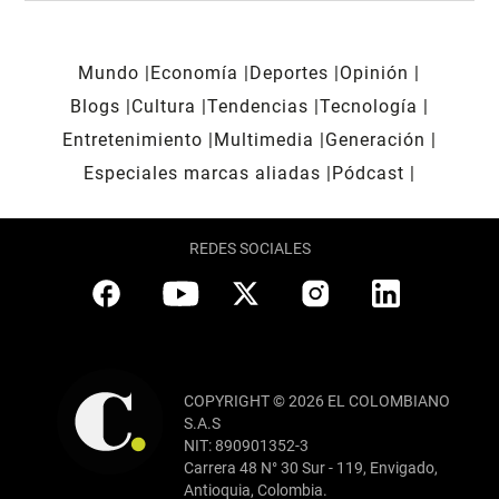
Mundo
Economía
Deportes
Opinión
Blogs
Cultura
Tendencias
Tecnología
Entretenimiento
Multimedia
Generación
Especiales marcas aliadas
Pódcast
REDES SOCIALES
COPYRIGHT © 2026 EL COLOMBIANO
S.A.S
NIT: 890901352-3
Carrera 48 N° 30 Sur - 119, Envigado,
Antioquia, Colombia.