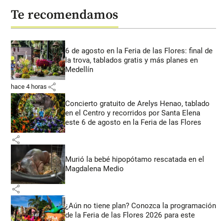
Te recomendamos
6 de agosto en la Feria de las Flores: final de
la trova, tablados gratis y más planes en
Medellín
share
hace 4 horas
Concierto gratuito de Arelys Henao, tablado
en el Centro y recorridos por Santa Elena
este 6 de agosto en la Feria de las Flores
share
Murió la bebé hipopótamo rescatada en el
Magdalena Medio
share
¿Aún no tiene plan? Conozca la programación
de la Feria de las Flores 2026 para este