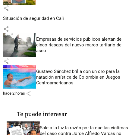
share
Situación de seguridad en Cali
share
Empresas de servicios públicos alertan de
cinco riesgos del nuevo marco tarifario de
aseo
share
Gustavo Sánchez brilla con un oro para la
natación artística de Colombia en Juegos
Centroamericanos
share
hace 2 horas
Te puede interesar
Sale a la luz la razón por la que las víctimas
del caso contra Jorge Alfredo Vargas no