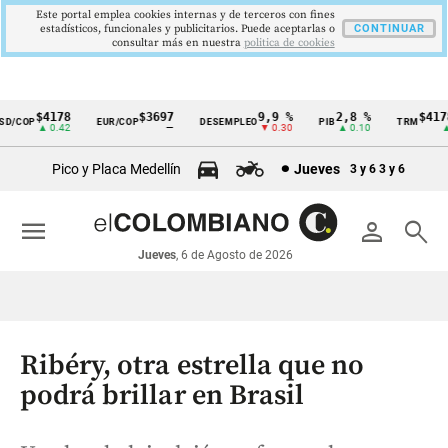
Este portal emplea cookies internas y de terceros con fines
estadísticos, funcionales y publicitarios. Puede aceptarlas o
CONTINUAR
consultar más en nuestra
politica de cookies
$4178
$3697
9,9 %
2,8 %
$4178,
/COP
EUR/COP
DESEMPLEO
PIB
TRM
Cintillo
▲ 0.42
—
▼ 0.30
▲ 0.10
▲ 0.
de
Pico y Placa Medellín
Jueves
3 y 6
3 y 6
indicadores
económicos
menu
person
search
Colombia
Jueves
, 6 de Agosto de 2026
Ribéry, otra estrella que no
podrá brillar en Brasil