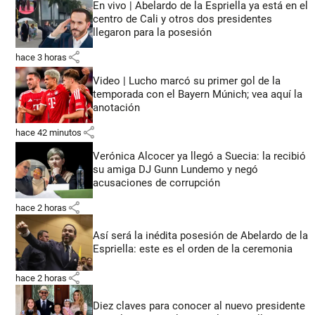
En vivo | Abelardo de la Espriella ya está en el
centro de Cali y otros dos presidentes
llegaron para la posesión
share
hace 3 horas
Video | Lucho marcó su primer gol de la
temporada con el Bayern Múnich; vea aquí la
anotación
share
hace 42 minutos
Verónica Alcocer ya llegó a Suecia: la recibió
su amiga DJ Gunn Lundemo y negó
acusaciones de corrupción
share
hace 2 horas
Así será la inédita posesión de Abelardo de la
Espriella: este es el orden de la ceremonia
share
hace 2 horas
Diez claves para conocer al nuevo presidente