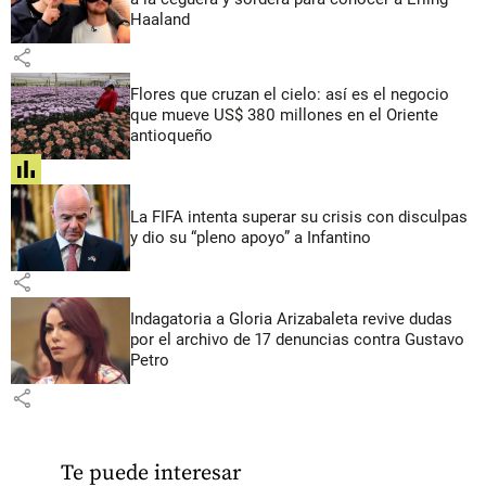
Haaland
share
Flores que cruzan el cielo: así es el negocio
que mueve US$ 380 millones en el Oriente
antioqueño
share
La FIFA intenta superar su crisis con disculpas
y dio su “pleno apoyo” a Infantino
share
Indagatoria a Gloria Arizabaleta revive dudas
por el archivo de 17 denuncias contra Gustavo
Petro
share
Te puede interesar