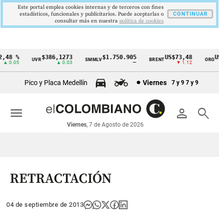
Este portal emplea cookies internas y de terceros con fines
estadísticos, funcionales y publicitarios. Puede aceptarlas o
CONTINUAR
consultar más en nuestra
politica de cookies
48 %
$386,1273
$1.750.905
US$73,48
US$
UVR
SMMLV
BRENT
ORO
Cintillo
 0.05
▲ 0.03
—
▼ 1.12
de
Pico y Placa Medellín
Viernes
7 y 9
7 y 9
indicadores
económicos
menu
person
search
Colombia
Viernes
, 7 de Agosto de 2026
RETRACTACIÓN
04 de septiembre de 2013