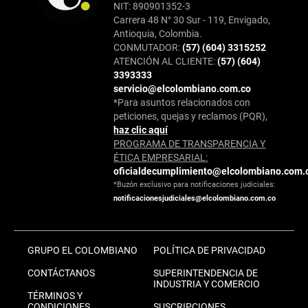
NIT: 890901352-3
Carrera 48 N° 30 Sur - 119, Envigado,
Antioquia, Colombia.
CONMUTADOR:
(57) (604) 3315252
ATENCIÓN AL CLIENTE:
(57) (604)
3393333
servicio@elcolombiano.com.co
*Para asuntos relacionados con
peticiones, quejas y reclamos (PQR),
haz clic aquí
PROGRAMA DE TRANSPARENCIA Y
ÉTICA EMPRESARIAL:
oficialdecumplimiento@elcolombiano.com.
*Buzón exclusivo para notificaciones judiciales:
notificacionesjudiciales@elcolombiano.com.co
GRUPO EL COLOMBIANO
POLÍTICA DE PRIVACIDAD
CONTÁCTANOS
SUPERINTENDENCIA DE
INDUSTRIA Y COMERCIO
TÉRMINOS Y
CONDICIONES
SUSCRIPCIONES