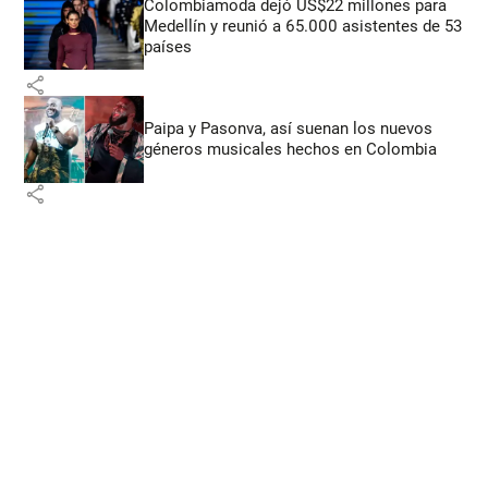
Colombiamoda dejó US$22 millones para
Medellín y reunió a 65.000 asistentes de 53
países
share
Paipa y Pasonva, así suenan los nuevos
géneros musicales hechos en Colombia
share