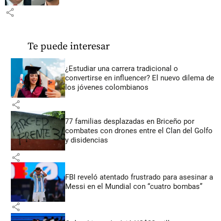
share
Te puede interesar
¿Estudiar una carrera tradicional o
convertirse en influencer? El nuevo dilema de
los jóvenes colombianos
share
77 familias desplazadas en Briceño por
combates con drones entre el Clan del Golfo
y disidencias
share
FBI reveló atentado frustrado para asesinar a
Messi en el Mundial con “cuatro bombas”
share