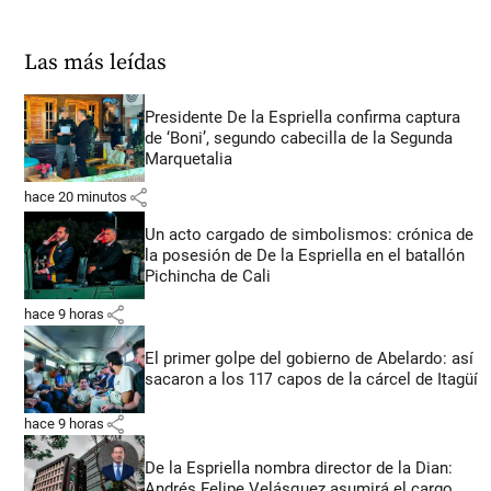
Las más leídas
Presidente De la Espriella confirma captura
de ‘Boni’, segundo cabecilla de la Segunda
Marquetalia
share
hace 20 minutos
Un acto cargado de simbolismos: crónica de
la posesión de De la Espriella en el batallón
Pichincha de Cali
share
hace 9 horas
El primer golpe del gobierno de Abelardo: así
sacaron a los 117 capos de la cárcel de Itagüí
share
hace 9 horas
De la Espriella nombra director de la Dian:
Andrés Felipe Velásquez asumirá el cargo