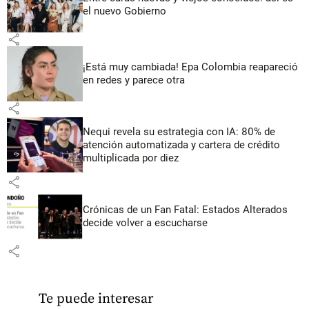
el nuevo Gobierno
share
¡Está muy cambiada! Epa Colombia reapareció
en redes y parece otra
share
Nequi revela su estrategia con IA: 80% de
atención automatizada y cartera de crédito
multiplicada por diez
share
Crónicas de un Fan Fatal: Estados Alterados
decide volver a escucharse
share
Te puede interesar