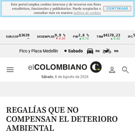
Este portal emplea cookies internas y de terceros con fines
estadísticos, funcionales y publicitarios. Puede aceptarlas o
CONTINUAR
consultar más en nuestra
politica de cookies
$3639
9,9 %
2,8 %
$4178,23
5,8
EUR/COP
DESEMPLEO
PIB
TRM
IPC
Cintillo
—
▼ 0.30
▲ 0.10
▲ 0.42
▼ 
de
Pico y Placa Medellín
Sabado
no
no
indicadores
económicos
menu
person
search
Colombia
Sábado
, 8 de Agosto de 2026
REGALÍAS QUE NO
COMPENSAN EL DETERIORO
AMBIENTAL