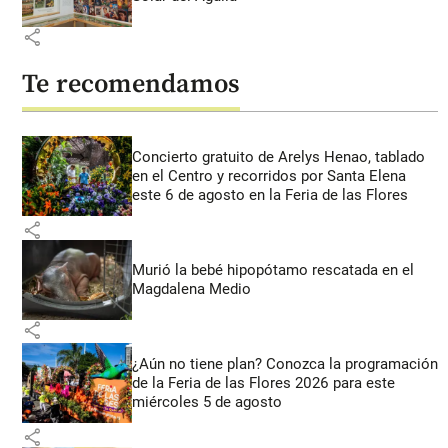
share
Te recomendamos
Concierto gratuito de Arelys Henao, tablado
en el Centro y recorridos por Santa Elena
este 6 de agosto en la Feria de las Flores
share
Murió la bebé hipopótamo rescatada en el
Magdalena Medio
share
¿Aún no tiene plan? Conozca la programación
de la Feria de las Flores 2026 para este
miércoles 5 de agosto
share