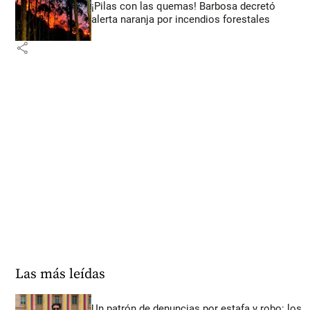
¡Pilas con las quemas! Barbosa decretó
alerta naranja por incendios forestales
share
Las más leídas
Un patrón de denuncias por estafa y robo: los