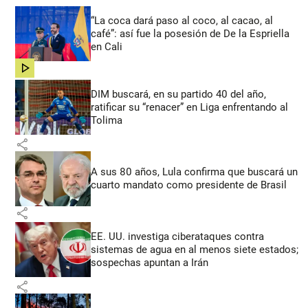
“La coca dará paso al coco, al cacao, al
café”: así fue la posesión de De la Espriella
en Cali
share
DIM buscará, en su partido 40 del año,
ratificar su “renacer” en Liga enfrentando al
Tolima
share
A sus 80 años, Lula confirma que buscará un
cuarto mandato como presidente de Brasil
share
EE. UU. investiga ciberataques contra
sistemas de agua en al menos siete estados;
sospechas apuntan a Irán
share