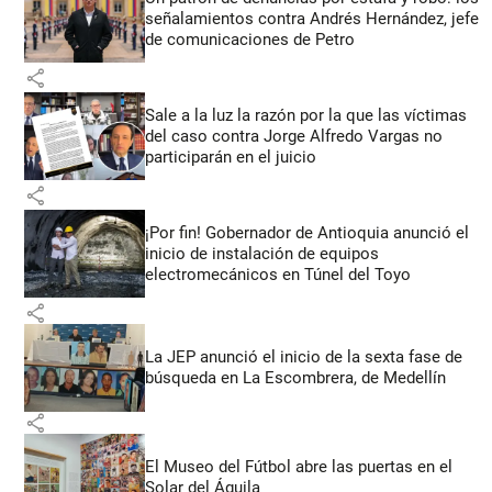
señalamientos contra Andrés Hernández, jefe
de comunicaciones de Petro
share
Sale a la luz la razón por la que las víctimas
del caso contra Jorge Alfredo Vargas no
participarán en el juicio
share
¡Por fin! Gobernador de Antioquia anunció el
inicio de instalación de equipos
electromecánicos en Túnel del Toyo
share
La JEP anunció el inicio de la sexta fase de
búsqueda en La Escombrera, de Medellín
share
El Museo del Fútbol abre las puertas en el
Solar del Águila