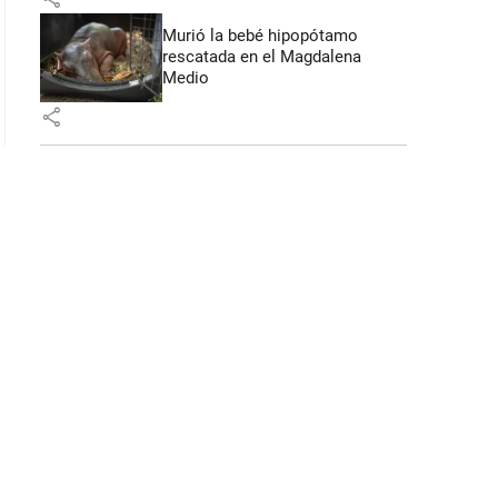
Murió la bebé hipopótamo
rescatada en el Magdalena
Medio
share