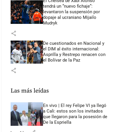
El Chelsea de Xabi Alonso
tendrá un “nuevo fichaje”:
levantaron la suspensión por
dopaje al ucraniano Mijailo
Mudryk
share
De cuestionados en Nacional y
el DIM al éxito internacional:
Asprilla y Restrepo renacen con
el Bolívar de la Paz
share
Las más leídas
En vivo | El rey Felipe VI ya llegó
a Cali: estos son los invitados
que llegaron para la posesión de
De la Espriella