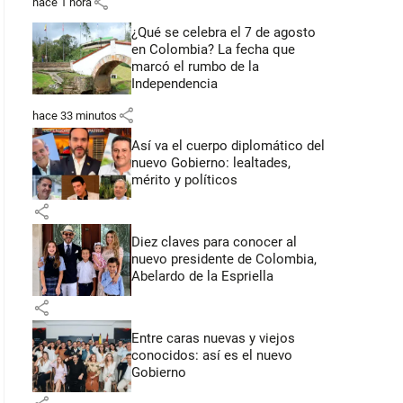
share
hace 1 hora
¿Qué se celebra el 7 de agosto
en Colombia? La fecha que
marcó el rumbo de la
Independencia
share
hace 33 minutos
Así va el cuerpo diplomático del
nuevo Gobierno: lealtades,
mérito y políticos
share
Diez claves para conocer al
nuevo presidente de Colombia,
Abelardo de la Espriella
share
Entre caras nuevas y viejos
conocidos: así es el nuevo
Gobierno