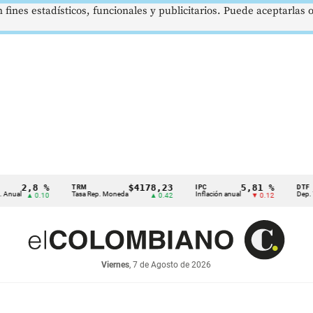
 fines estadísticos, funcionales y publicitarios. Puede aceptarlas
2,8 %
$4178,23
5,81 %
TRM
IPC
DTF
Tasa Rep. Moneda
Inflación anual
Dep. Término 
▲ 0.10
▲ 0.42
▼ 0.12
Viernes
, 7 de Agosto de 2026