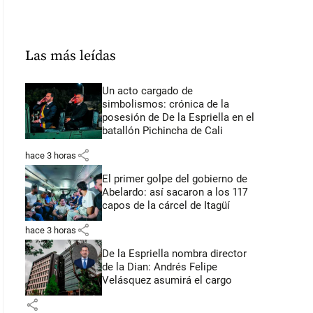
Las más leídas
Un acto cargado de
simbolismos: crónica de la
posesión de De la Espriella en el
batallón Pichincha de Cali
share
hace 3 horas
El primer golpe del gobierno de
Abelardo: así sacaron a los 117
capos de la cárcel de Itagüí
share
hace 3 horas
De la Espriella nombra director
de la Dian: Andrés Felipe
Velásquez asumirá el cargo
share