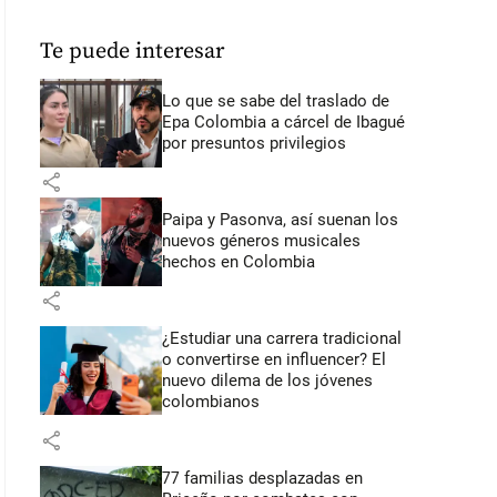
Te puede interesar
Lo que se sabe del traslado de
Epa Colombia a cárcel de Ibagué
por presuntos privilegios
share
Paipa y Pasonva, así suenan los
nuevos géneros musicales
hechos en Colombia
share
¿Estudiar una carrera tradicional
o convertirse en influencer? El
nuevo dilema de los jóvenes
colombianos
share
77 familias desplazadas en