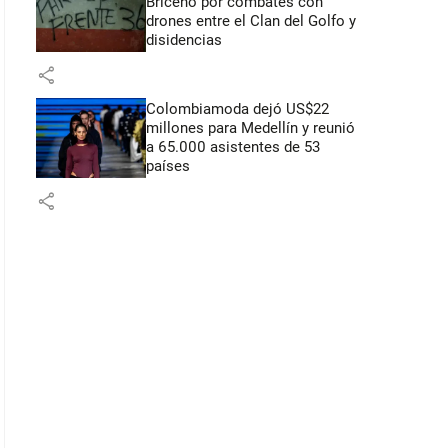
Briceño por combates con
drones entre el Clan del Golfo y
disidencias
share
Colombiamoda dejó US$22
millones para Medellín y reunió
a 65.000 asistentes de 53
países
share