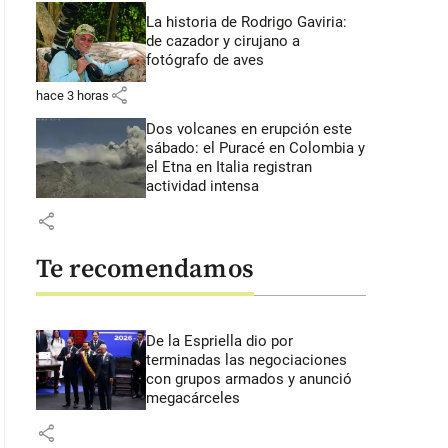
La historia de Rodrigo Gaviria:
de cazador y cirujano a
fotógrafo de aves
share
hace 3 horas
Dos volcanes en erupción este
sábado: el Puracé en Colombia y
el Etna en Italia registran
actividad intensa
share
Te recomendamos
De la Espriella dio por
terminadas las negociaciones
con grupos armados y anunció
megacárceles
share