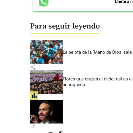
Únete a n
Para seguir leyendo
La pelota de la ‘Mano de Dios’ sale
share
Flores que cruzan el cielo: así es
antioqueño
share
share