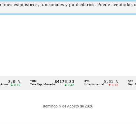
 fines estadísticos, funcionales y publicitarios. Puede aceptarlas
2,8 %
$4178,23
5,81 %
TRM
IPC
DTF
Tasa Rep. Moneda
Inflación anual
Dep. Término 
▲ 0.10
▲ 0.42
▼ 0.12
Domingo
, 9 de Agosto de 2026