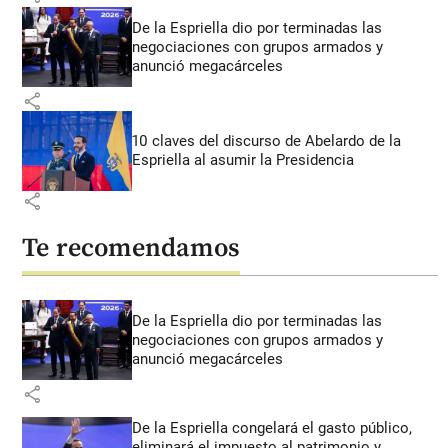
De la Espriella dio por terminadas las
negociaciones con grupos armados y
anunció megacárceles
share
10 claves del discurso de Abelardo de la
Espriella al asumir la Presidencia
share
Te recomendamos
De la Espriella dio por terminadas las
negociaciones con grupos armados y
anunció megacárceles
share
De la Espriella congelará el gasto público,
eliminará el impuesto al patrimonio y