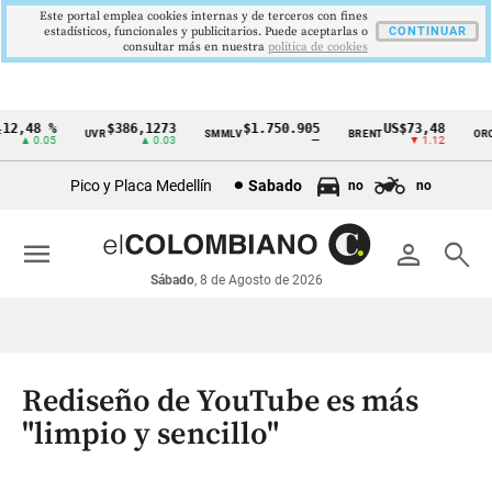
Este portal emplea cookies internas y de terceros con fines
estadísticos, funcionales y publicitarios. Puede aceptarlas o
CONTINUAR
consultar más en nuestra
politica de cookies
2,48 %
$386,1273
$1.750.905
US$73,48
U
UVR
SMMLV
BRENT
ORO
Cintillo
▲ 0.05
▲ 0.03
—
▼ 1.12
de
Pico y Placa Medellín
Sabado
no
no
indicadores
económicos
menu
person
search
Colombia
Sábado
, 8 de Agosto de 2026
Rediseño de YouTube es más
"limpio y sencillo"