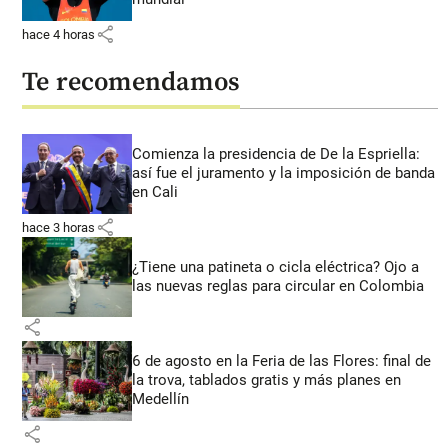
share
hace 4 horas
Te recomendamos
Comienza la presidencia de De la Espriella:
así fue el juramento y la imposición de banda
en Cali
share
hace 3 horas
¿Tiene una patineta o cicla eléctrica? Ojo a
las nuevas reglas para circular en Colombia
share
6 de agosto en la Feria de las Flores: final de
la trova, tablados gratis y más planes en
Medellín
share