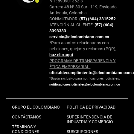
NIT: 890901352-3
Carrera 48 N° 30 Sur - 119, Envigado,
Antioquia, Colombia.
CONMUTADOR:
(57) (604) 3315252
ATENCIÓN AL CLIENTE:
(57) (604)
3393333
servicio@elcolombiano.com.co
*Para asuntos relacionados con
peticiones, quejas y reclamos (PQR),
haz clic aquí
PROGRAMA DE TRANSPARENCIA Y
ÉTICA EMPRESARIAL:
oficialdecumplimiento@elcolombiano.com.
*Buzón exclusivo para notificaciones judiciales:
notificacionesjudiciales@elcolombiano.com.co
GRUPO EL COLOMBIANO
POLÍTICA DE PRIVACIDAD
CONTÁCTANOS
SUPERINTENDENCIA DE
INDUSTRIA Y COMERCIO
TÉRMINOS Y
CONDICIONES
SUSCRIPCIONES