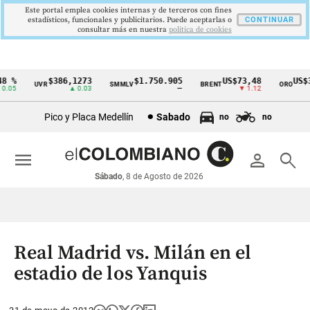
Este portal emplea cookies internas y de terceros con fines
estadísticos, funcionales y publicitarios. Puede aceptarlas o
CONTINUAR
consultar más en nuestra
politica de cookies
 %
$386,1273
$1.750.905
US$73,48
US$33
UVR
SMMLV
BRENT
ORO
Cintillo
.05
▲ 0.03
—
▼ 1.12
de
Pico y Placa Medellín
Sabado
no
no
indicadores
económicos
menu
person
search
Colombia
Sábado
, 8 de Agosto de 2026
Real Madrid vs. Milán en el
estadio de los Yanquis