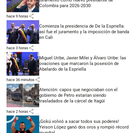
juramento como nuevo presidente de
Colombia para 2026-2030
share
hace 9 horas
Comienza la presidencia de De la Espriella:
así fue el juramento y la imposición de banda
en Cali
share
hace 3 horas
Miguel Uribe, Javier Milei y Álvaro Uribe: las
ovaciones que marcaron la posesión de
Abelardo de la Espriella
share
hace 36 minutos
Atención: capos que negociaban con el
gobierno de Petro estarían siendo
trasladados de la cárcel de Itagüí
share
hace 2 horas
¡Gokú volvió a sacar todos sus poderes!
Yeison López ganó dos oros y rompió récord
mundial