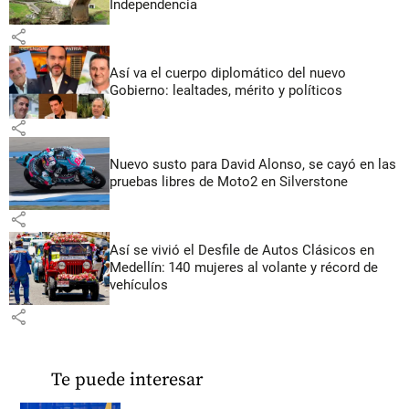
Independencia
share
Así va el cuerpo diplomático del nuevo
Gobierno: lealtades, mérito y políticos
share
Nuevo susto para David Alonso, se cayó en las
pruebas libres de Moto2 en Silverstone
share
Así se vivió el Desfile de Autos Clásicos en
Medellín: 140 mujeres al volante y récord de
vehículos
share
Te puede interesar