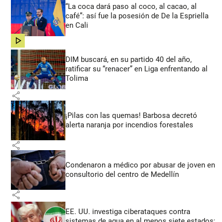
“La coca dará paso al coco, al cacao, al
café”: así fue la posesión de De la Espriella
en Cali
share
DIM buscará, en su partido 40 del año,
ratificar su “renacer” en Liga enfrentando al
Tolima
share
¡Pilas con las quemas! Barbosa decretó
alerta naranja por incendios forestales
share
Condenaron a médico por abusar de joven en
consultorio del centro de Medellín
share
EE. UU. investiga ciberataques contra
sistemas de agua en al menos siete estados;