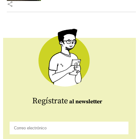
share
Regístrate
al newsletter