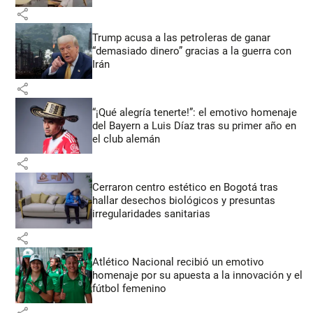
share
Trump acusa a las petroleras de ganar
“demasiado dinero” gracias a la guerra con
Irán
share
“¡Qué alegría tenerte!”: el emotivo homenaje
del Bayern a Luis Díaz tras su primer año en
el club alemán
share
Cerraron centro estético en Bogotá tras
hallar desechos biológicos y presuntas
irregularidades sanitarias
share
Atlético Nacional recibió un emotivo
homenaje por su apuesta a la innovación y el
fútbol femenino
share