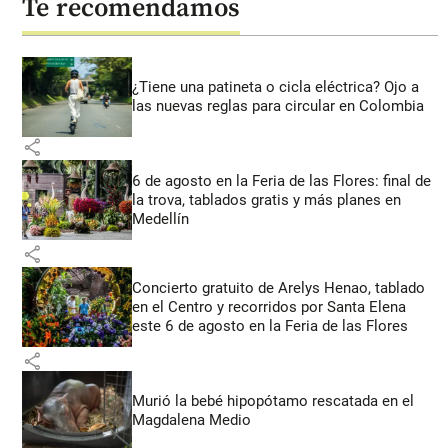
Te recomendamos
¿Tiene una patineta o cicla eléctrica? Ojo a
las nuevas reglas para circular en Colombia
share
6 de agosto en la Feria de las Flores: final de
la trova, tablados gratis y más planes en
Medellín
share
Concierto gratuito de Arelys Henao, tablado
en el Centro y recorridos por Santa Elena
este 6 de agosto en la Feria de las Flores
share
Murió la bebé hipopótamo rescatada en el
Magdalena Medio