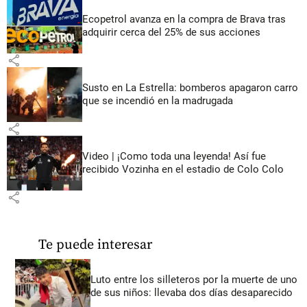
Ecopetrol avanza en la compra de Brava tras
adquirir cerca del 25% de sus acciones
share
Susto en La Estrella: bomberos apagaron carro
que se incendió en la madrugada
share
Video | ¡Como toda una leyenda! Así fue
recibido Vozinha en el estadio de Colo Colo
share
Te puede interesar
Luto entre los silleteros por la muerte de uno
de sus niños: llevaba dos días desaparecido