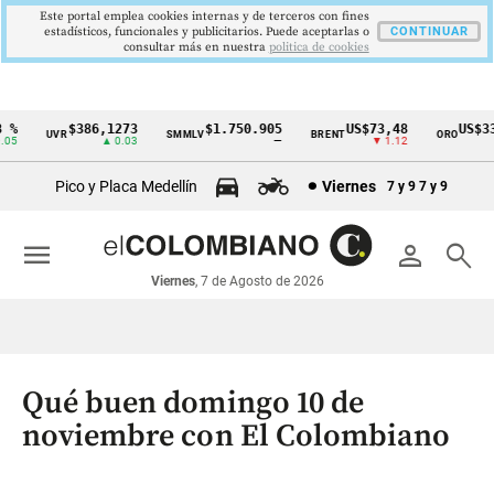
Este portal emplea cookies internas y de terceros con fines
estadísticos, funcionales y publicitarios. Puede aceptarlas o
CONTINUAR
consultar más en nuestra
politica de cookies
%
$386,1273
$1.750.905
US$73,48
US$334
UVR
SMMLV
BRENT
ORO
Cintillo
5
▲ 0.03
—
▼ 1.12
▲
de
Pico y Placa Medellín
Viernes
7 y 9
7 y 9
indicadores
económicos
menu
person
search
Colombia
Viernes
, 7 de Agosto de 2026
Qué buen domingo 10 de
noviembre con El Colombiano