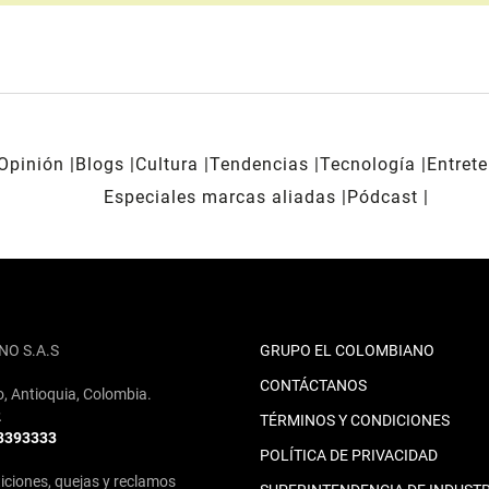
Opinión
Blogs
Cultura
Tendencias
Tecnología
Entret
Especiales marcas aliadas
Pódcast
NO S.A.S
GRUPO EL COLOMBIANO
CONTÁCTANOS
o, Antioquia, Colombia.
2
TÉRMINOS Y CONDICIONES
 3393333
POLÍTICA DE PRIVACIDAD
iciones, quejas y reclamos