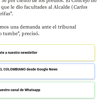
 30 por ciento de los predios. El Concejo no
 que le dio facultades al Alcalde (
Carlos
rifas".
nemos una demanda ante el tribunal
o tumbe", precisó.
ate a nuestro newsletter
de EL COLOMBIANO desde Google News
uestro canal de Whatsapp