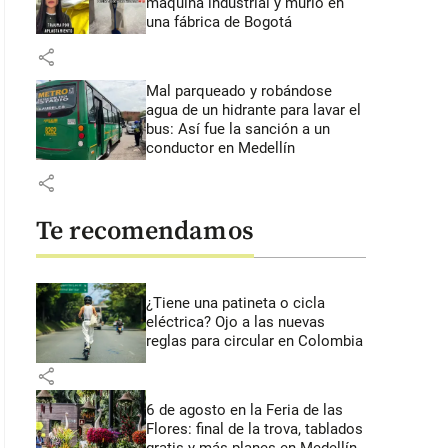
máquina industrial y murió en
una fábrica de Bogotá
share
Mal parqueado y robándose
agua de un hidrante para lavar el
bus: Así fue la sanción a un
conductor en Medellín
share
Te recomendamos
¿Tiene una patineta o cicla
eléctrica? Ojo a las nuevas
reglas para circular en Colombia
share
6 de agosto en la Feria de las
Flores: final de la trova, tablados