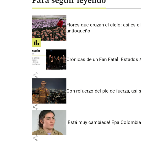
Para seguir leyendo
Flores que cruzan el cielo: así es
antioqueño
share
Crónicas de un Fan Fatal: Estados 
share
Con refuerzo del pie de fuerza, así 
share
¡Está muy cambiada! Epa Colombia 
share