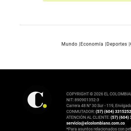
Mundo
Economía
Deportes
REDES SOCIALES
COPYRIGHT © 2026 EL COLOMBIA
NIT: 890901352-3
Carrera 48 N° 30 Sur - 119, Envigad
CONMUTADOR:
(57) (604) 331525
ATENCIÓN AL CLIENTE:
(57) (604)
servicio@elcolombiano.com.co
*Para asuntos relacionados con pet