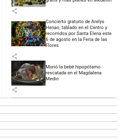
gratis y más planes en Medellín
share
Concierto gratuito de Arelys
Henao, tablado en el Centro y
recorridos por Santa Elena este
6 de agosto en la Feria de las
Flores
share
Murió la bebé hipopótamo
rescatada en el Magdalena
Medio
share