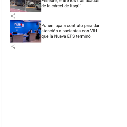
Pesebre’, entre los trasladados
de la cárcel de Itagüí
share
Ponen lupa a contrato para dar
atención a pacientes con VIH
que la Nueva EPS terminó
share