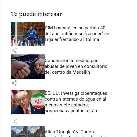
Te puede interesar
DIM buscará, en su partido 40
del año, ratificar su “renacer” en
Liga enfrentando al Tolima
share
Condenaron a médico por
abusar de joven en consultorio
del centro de Medellín
share
EE. UU. investiga ciberataques
contra sistemas de agua en al
menos siete estados;
sospechas apuntan a Irán
share
Alias ‘Douglas’ y ‘Carlos