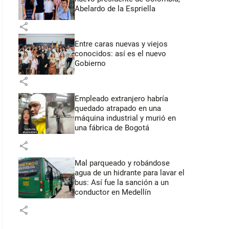
Abelardo de la Espriella
share
Entre caras nuevas y viejos
conocidos: así es el nuevo
Gobierno
share
Empleado extranjero habría
quedado atrapado en una
máquina industrial y murió en
una fábrica de Bogotá
share
Mal parqueado y robándose
agua de un hidrante para lavar el
bus: Así fue la sanción a un
conductor en Medellín
share