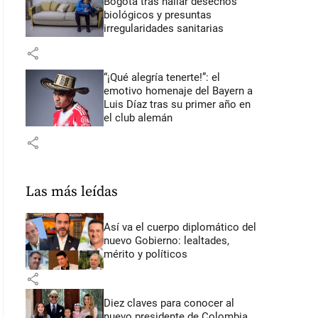
Bogotá tras hallar desechos
biológicos y presuntas
irregularidades sanitarias
share
“¡Qué alegría tenerte!”: el
emotivo homenaje del Bayern a
Luis Díaz tras su primer año en
el club alemán
share
Las más leídas
Así va el cuerpo diplomático del
nuevo Gobierno: lealtades,
mérito y políticos
share
Diez claves para conocer al
nuevo presidente de Colombia,