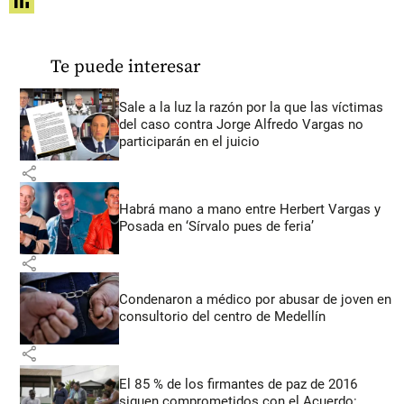
share
Te puede interesar
Sale a la luz la razón por la que las víctimas
del caso contra Jorge Alfredo Vargas no
participarán en el juicio
share
Habrá mano a mano entre Herbert Vargas y
Posada en ‘Sírvalo pues de feria’
share
Condenaron a médico por abusar de joven en
consultorio del centro de Medellín
share
El 85 % de los firmantes de paz de 2016
siguen comprometidos con el Acuerdo: