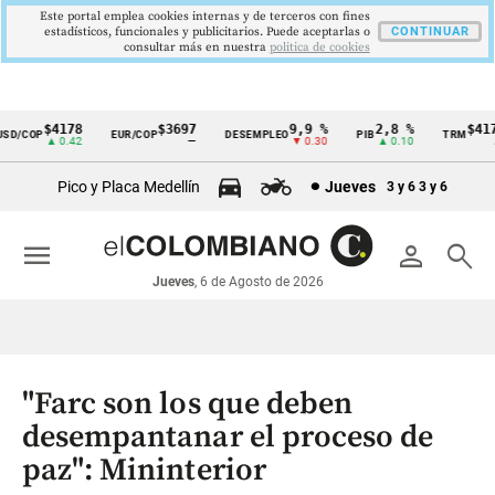
Este portal emplea cookies internas y de terceros con fines
estadísticos, funcionales y publicitarios. Puede aceptarlas o
CONTINUAR
consultar más en nuestra
politica de cookies
$4178
$3697
9,9 %
2,8 %
$4178
/COP
EUR/COP
DESEMPLEO
PIB
TRM
Cintillo
▲ 0.42
—
▼ 0.30
▲ 0.10
▲ 0
de
Pico y Placa Medellín
Jueves
3 y 6
3 y 6
indicadores
económicos
menu
person
search
Colombia
Jueves
, 6 de Agosto de 2026
"Farc son los que deben
desempantanar el proceso de
paz": Mininterior