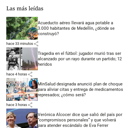
Las más leídas
Acueducto aéreo llevará agua potable a
3.000 habitantes de Medellín, ¿dónde se
construyó?
share
hace 33 minutos
Tragedia en el fútbol: jugador murió tras ser
alcanzado por un rayo durante un partido; 12
heridos
share
hace 4 horas
MinSalud designada anunció plan de choque
para aliviar citas y entrega de medicamentos
represados; ¿cómo será?
share
hace 3 horas
Verónica Alcocer dice que salió del país por
“compromisos personales” y que volverá
para atender escándalo de Eva Ferrer