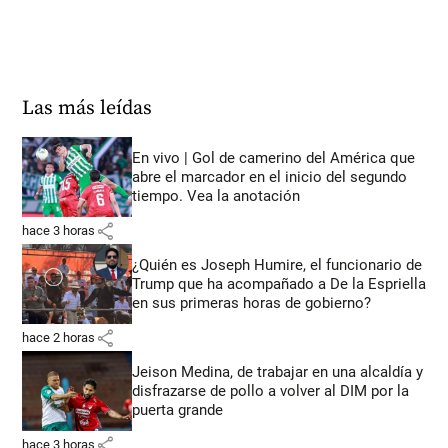
Las más leídas
En vivo | Gol de camerino del América que
abre el marcador en el inicio del segundo
tiempo. Vea la anotación
share
hace 3 horas
¿Quién es Joseph Humire, el funcionario de
Trump que ha acompañado a De la Espriella
en sus primeras horas de gobierno?
share
hace 2 horas
Jeison Medina, de trabajar en una alcaldía y
disfrazarse de pollo a volver al DIM por la
puerta grande
share
hace 3 horas