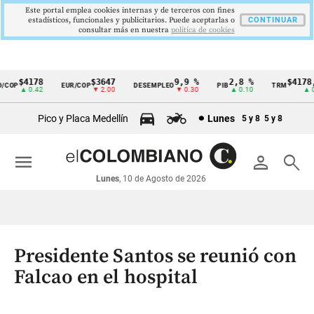
Este portal emplea cookies internas y de terceros con fines
estadísticos, funcionales y publicitarios. Puede aceptarlas o
CONTINUAR
consultar más en nuestra
politica de cookies
$4178
$3647
9,9 %
2,8 %
$4178,2
OP
EUR/COP
DESEMPLEO
PIB
TRM
Cintillo
▲ 0.42
▼ 2.00
▼ 0.30
▲ 0.10
▲ 0.4
de
Pico y Placa Medellín
Lunes
5 y 8
5 y 8
indicadores
económicos
menu
person
search
Colombia
Lunes
, 10 de Agosto de 2026
Presidente Santos se reunió con
Falcao en el hospital