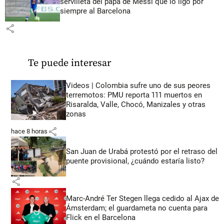
servilleta del papá de Messi que lo ligó por
siempre al Barcelona
share
Te puede interesar
Videos | Colombia sufre uno de sus peores
terremotos: PMU reporta 111 muertos en
Risaralda, Valle, Chocó, Manizales y otras
zonas
share
hace 8 horas
San Juan de Urabá protestó por el retraso del
puente provisional, ¿cuándo estaría listo?
share
Marc-André Ter Stegen llega cedido al Ajax de
Ámsterdam; el guardameta no cuenta para
Flick en el Barcelona