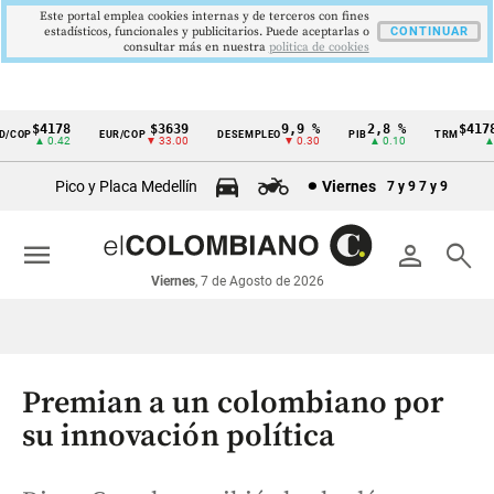
Este portal emplea cookies internas y de terceros con fines
estadísticos, funcionales y publicitarios. Puede aceptarlas o
CONTINUAR
consultar más en nuestra
politica de cookies
$4178
$3639
9,9 %
2,8 %
$4178,
COP
EUR/COP
DESEMPLEO
PIB
TRM
Cintillo
▲ 0.42
▼ 33.00
▼ 0.30
▲ 0.10
▲ 0.
de
Pico y Placa Medellín
Viernes
7 y 9
7 y 9
indicadores
económicos
menu
person
search
Colombia
Viernes
, 7 de Agosto de 2026
Premian a un colombiano por
su innovación política