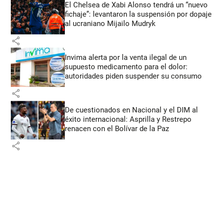
El Chelsea de Xabi Alonso tendrá un “nuevo
fichaje”: levantaron la suspensión por dopaje
al ucraniano Mijailo Mudryk
share
Invima alerta por la venta ilegal de un
supuesto medicamento para el dolor:
autoridades piden suspender su consumo
share
De cuestionados en Nacional y el DIM al
éxito internacional: Asprilla y Restrepo
renacen con el Bolívar de la Paz
share