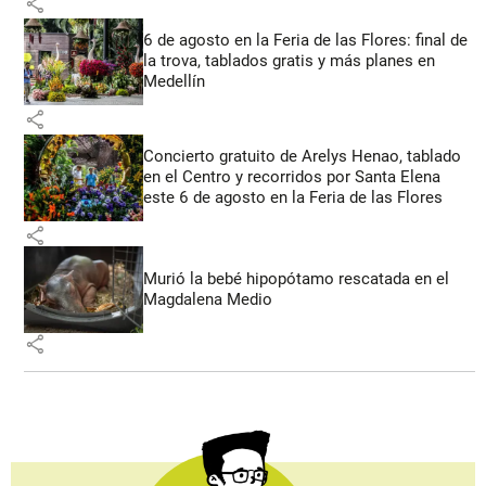
share
6 de agosto en la Feria de las Flores: final de
la trova, tablados gratis y más planes en
Medellín
share
Concierto gratuito de Arelys Henao, tablado
en el Centro y recorridos por Santa Elena
este 6 de agosto en la Feria de las Flores
share
Murió la bebé hipopótamo rescatada en el
Magdalena Medio
share