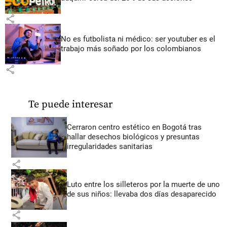
share
No es futbolista ni médico: ser youtuber es el
trabajo más soñado por los colombianos
share
Te puede interesar
Cerraron centro estético en Bogotá tras
hallar desechos biológicos y presuntas
irregularidades sanitarias
share
Luto entre los silleteros por la muerte de uno
de sus niños: llevaba dos días desaparecido
share