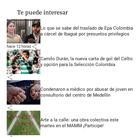
Te puede interesar
Lo que se sabe del traslado de Epa Colombia
a cárcel de Ibagué por presuntos privilegios
share
hace 12 horas
Camilo Durán, la nueva carta de gol del Celtic
y opción para la Selección Colombia
share
Condenaron a médico por abusar de joven en
consultorio del centro de Medellín
share
Arte a la calle: una obra colectiva este
martes en el MAMM ¡Participe!