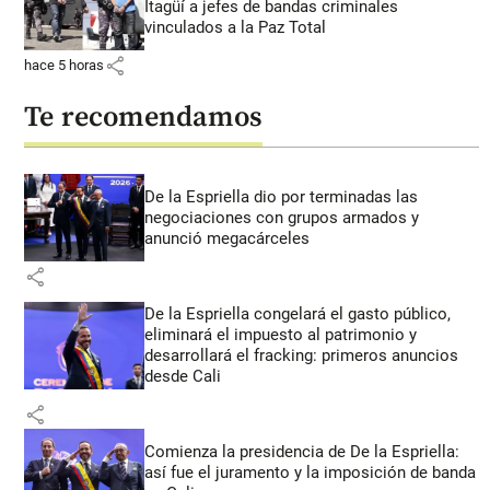
Itagüí a jefes de bandas criminales
vinculados a la Paz Total
share
hace 5 horas
Te recomendamos
De la Espriella dio por terminadas las
negociaciones con grupos armados y
anunció megacárceles
share
De la Espriella congelará el gasto público,
eliminará el impuesto al patrimonio y
desarrollará el fracking: primeros anuncios
desde Cali
share
Comienza la presidencia de De la Espriella:
así fue el juramento y la imposición de banda