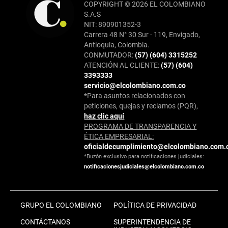
COPYRIGHT © 2026 EL COLOMBIANO
S.A.S
NIT: 890901352-3
Carrera 48 N° 30 Sur - 119, Envigado,
Antioquia, Colombia.
CONMUTADOR:
(57) (604) 3315252
ATENCIÓN AL CLIENTE:
(57) (604)
3393333
servicio@elcolombiano.com.co
*Para asuntos relacionados con
peticiones, quejas y reclamos (PQR),
haz clic aquí
PROGRAMA DE TRANSPARENCIA Y
ÉTICA EMPRESARIAL:
oficialdecumplimiento@elcolombiano.com.
*Buzón exclusivo para notificaciones judiciales:
notificacionesjudiciales@elcolombiano.com.co
GRUPO EL COLOMBIANO
POLÍTICA DE PRIVACIDAD
CONTÁCTANOS
SUPERINTENDENCIA DE