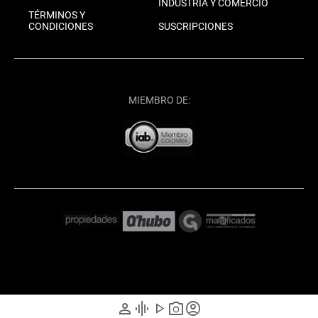
INDUSTRIA Y COMERCIO
TÉRMINOS Y
CONDICIONES
SUSCRIPCIONES
MIEMBRO DE:
person
graphic_eq
play_arrow
photo_camera
account_circle