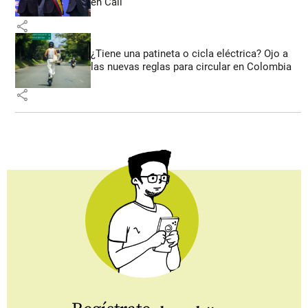
en Cali
share
¿Tiene una patineta o cicla eléctrica? Ojo a
las nuevas reglas para circular en Colombia
share