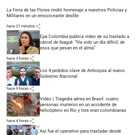
La Feria de las Flores rindió homenaje a nuestros Policias y
Militares en un emocionante desfile
share
hace 21 minutos
Epa Colombia publica video de su traslado a
cárcel de Ibagué: “Ha sido un día difícil, de
esos que pesan en el alma”
share
hace 3 horas
Los 4 pedidos clave de Antioquia al nuevo
Gobierno Nacional
share
hace 9 horas
Video | Tragedia aérea en Brasil: cuatro
personas murieron en un accidente de
helicóptero en Río y tres eran colombianas
share
hace 4 horas
Así fue el operativo para trasladar desde