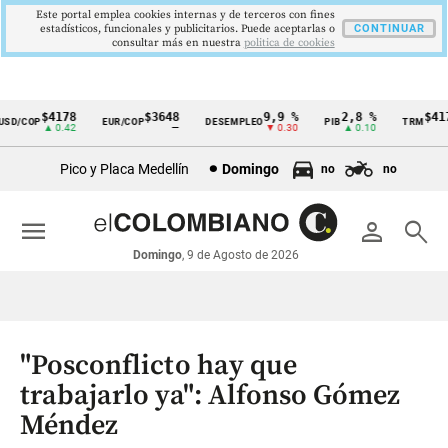
Este portal emplea cookies internas y de terceros con fines
estadísticos, funcionales y publicitarios. Puede aceptarlas o
CONTINUAR
consultar más en nuestra
politica de cookies
$4178
$3648
9,9 %
2,8 %
$4178,
/COP
EUR/COP
DESEMPLEO
PIB
TRM
Cintillo
▲ 0.42
—
▼ 0.30
▲ 0.10
▲ 0
de
Pico y Placa Medellín
Domingo
no
no
indicadores
económicos
menu
person
search
Colombia
Domingo
, 9 de Agosto de 2026
"Posconflicto hay que
trabajarlo ya": Alfonso Gómez
Méndez