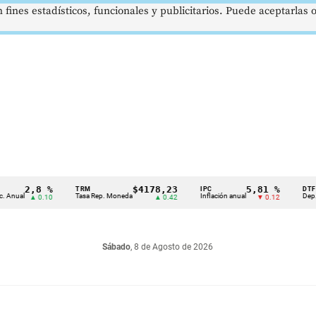
 fines estadísticos, funcionales y publicitarios. Puede aceptarlas
2,8 %
$4178,23
5,81 %
TRM
IPC
DTF
l
Tasa Rep. Moneda
Inflación anual
Dep. Términ
▲ 0.10
▲ 0.42
▼ 0.12
Sábado
, 8 de Agosto de 2026