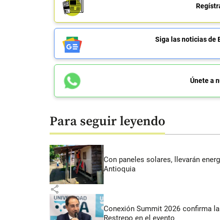
Regístr
Siga las noticias 
Únete a n
Para seguir leyendo
Con paneles solares, llevarán energí
Antioquia
share
Conexión Summit 2026 confirma la 
Restrepo en el evento