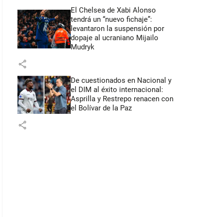
El Chelsea de Xabi Alonso
tendrá un “nuevo fichaje”:
levantaron la suspensión por
dopaje al ucraniano Mijailo
Mudryk
share
De cuestionados en Nacional y
el DIM al éxito internacional:
Asprilla y Restrepo renacen con
el Bolívar de la Paz
share