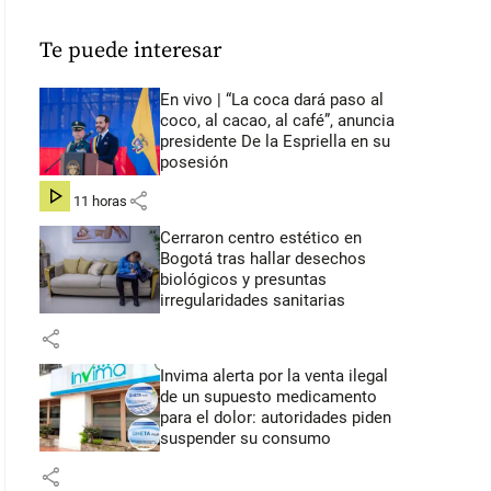
Te puede interesar
En vivo | “La coca dará paso al
coco, al cacao, al café”, anuncia
presidente De la Espriella en su
posesión
share
hace 11 horas
Cerraron centro estético en
Bogotá tras hallar desechos
biológicos y presuntas
irregularidades sanitarias
share
Invima alerta por la venta ilegal
de un supuesto medicamento
para el dolor: autoridades piden
suspender su consumo
share