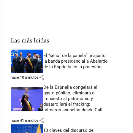
Las más leídas
El “señor de la panela” le ajustó
la banda presidencial a Abelardo
de la Espriella en la posesión
share
hace 10 minutos
De la Espriella congelará el
gasto público, eliminará el
impuesto al patrimonio y
desarrollará el fracking:
primeros anuncios desde Cali
share
hace 41 minutos
10 claves del discurso de