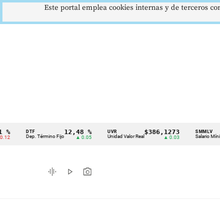
Este portal emplea cookies internas y de terceros con
12,48 %
$386,1273
$1
DTF
UVR
SMMLV
Cintillo
Dep. Término Fijo
Unidad Valor Real
Salario Mínimo
▲ 0.05
▲ 0.03
de
indicadores
graphic_eq
play_arrow
photo_camera
económicos
Colombia