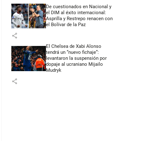
De cuestionados en Nacional y
el DIM al éxito internacional:
Asprilla y Restrepo renacen con
el Bolívar de la Paz
share
El Chelsea de Xabi Alonso
tendrá un “nuevo fichaje”:
levantaron la suspensión por
dopaje al ucraniano Mijailo
Mudryk
share