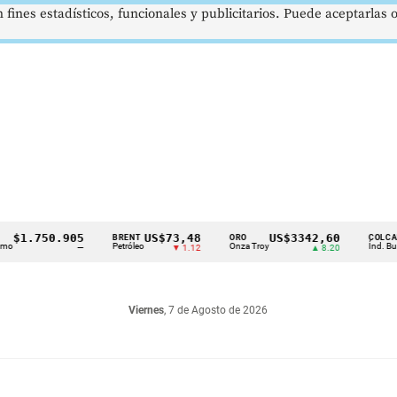
 fines estadísticos, funcionales y publicitarios. Puede aceptarlas
.750.905
US$73,48
US$3342,60
1
BRENT
ORO
COLCAP
Petróleo
Onza Troy
Índ. Bursátil
—
▼ 1.12
▲ 8.20
Viernes
, 7 de Agosto de 2026