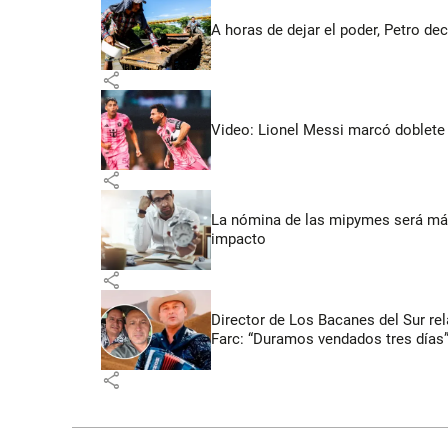
A horas de dejar el poder, Petro dec
share
Video: Lionel Messi marcó doblete 
share
La nómina de las mipymes será más
impacto
share
Director de Los Bacanes del Sur re
Farc: “Duramos vendados tres días
share