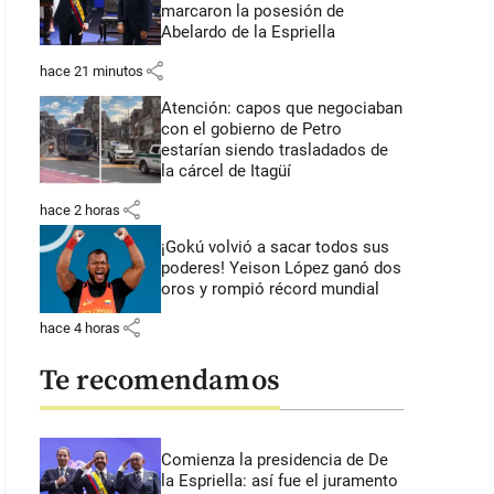
marcaron la posesión de
Abelardo de la Espriella
share
hace 21 minutos
Atención: capos que negociaban
con el gobierno de Petro
estarían siendo trasladados de
la cárcel de Itagüí
share
hace 2 horas
¡Gokú volvió a sacar todos sus
poderes! Yeison López ganó dos
oros y rompió récord mundial
share
hace 4 horas
Te recomendamos
Comienza la presidencia de De
la Espriella: así fue el juramento