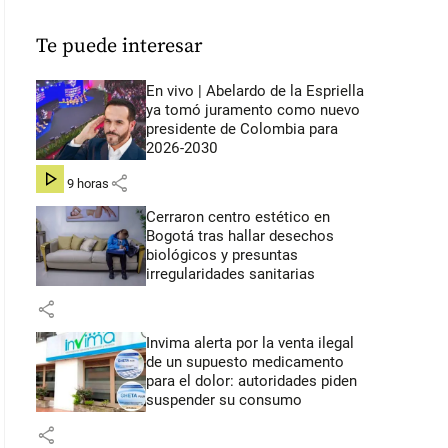
Te puede interesar
En vivo | Abelardo de la Espriella
ya tomó juramento como nuevo
presidente de Colombia para
2026-2030
share
hace 9 horas
Cerraron centro estético en
Bogotá tras hallar desechos
biológicos y presuntas
irregularidades sanitarias
share
Invima alerta por la venta ilegal
de un supuesto medicamento
para el dolor: autoridades piden
suspender su consumo
share