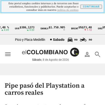
Este portal emplea cookies internas y de terceros con fines
estadísticos, funcionales y publicitarios. Puede aceptarlas o
CONTINUAR
consultar más en nuestra
politica de cookies
8 %
$386,1273
$1.750.905
US$73,48
US$
UVR
SMMLV
BRENT
ORO
Cintillo
0.05
▲ 0.03
—
▼ 1.12
de
Pico y Placa Medellín
Sabado
no
no
indicadores
económicos
menu
person
search
Colombia
Sábado
, 8 de Agosto de 2026
Pipe pasó del Playstation a
carros reales