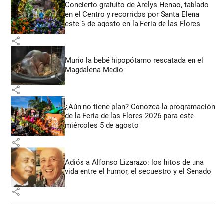
Concierto gratuito de Arelys Henao, tablado
en el Centro y recorridos por Santa Elena
este 6 de agosto en la Feria de las Flores
share
Murió la bebé hipopótamo rescatada en el
Magdalena Medio
share
¿Aún no tiene plan? Conozca la programación
de la Feria de las Flores 2026 para este
miércoles 5 de agosto
share
Adiós a Alfonso Lizarazo: los hitos de una
vida entre el humor, el secuestro y el Senado
share