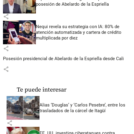
posesión de Abelardo de la Espriella
share
Nequi revela su estrategia con IA: 80% de
atención automatizada y cartera de crédito
multiplicada por diez
share
Posesión presidencial de Abelardo de la Espriella desde Cali
share
Te puede interesar
Alias ‘Douglas’ y ‘Carlos Pesebre’, entre los
trasladados de la cárcel de Itagüí
share
EE. UU. investiga ciberataques contra