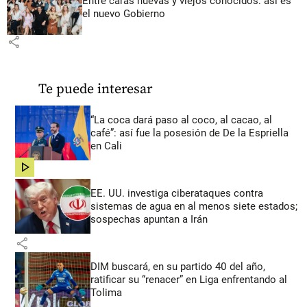
Entre caras nuevas y viejos conocidos: así es
el nuevo Gobierno
share
Te puede interesar
“La coca dará paso al coco, al cacao, al
café”: así fue la posesión de De la Espriella
en Cali
share
EE. UU. investiga ciberataques contra
sistemas de agua en al menos siete estados;
sospechas apuntan a Irán
share
DIM buscará, en su partido 40 del año,
ratificar su “renacer” en Liga enfrentando al
Tolima