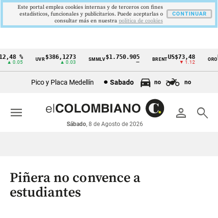
Este portal emplea cookies internas y de terceros con fines
estadísticos, funcionales y publicitarios. Puede aceptarlas o
CONTINUAR
consultar más en nuestra
politica de cookies
,48 %
$386,1273
$1.750.905
US$73,48
US
UVR
SMMLV
BRENT
ORO
Cintillo
▲ 0.05
▲ 0.03
—
▼ 1.12
de
Pico y Placa Medellín
Sabado
no
no
indicadores
económicos
menu
person
search
Colombia
Sábado
, 8 de Agosto de 2026
Piñera no convence a
estudiantes