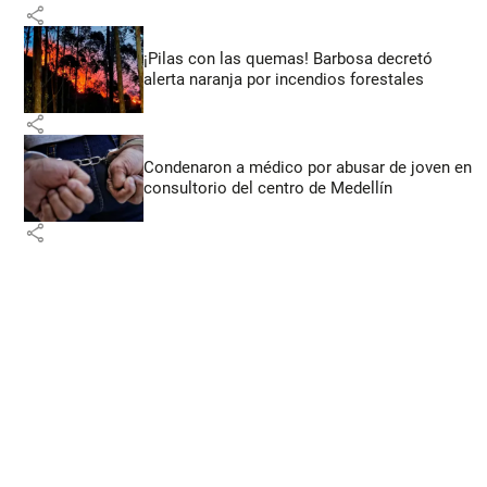
share
¡Pilas con las quemas! Barbosa decretó
alerta naranja por incendios forestales
share
Condenaron a médico por abusar de joven en
consultorio del centro de Medellín
share