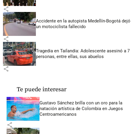
share
Accidente en la autopista Medellín-Bogotá dejó
un motociclista fallecido
share
Tragedia en Tailandia: Adolescente asesinó a 7
personas, entre ellas, sus abuelos
share
Te puede interesar
Gustavo Sánchez brilla con un oro para la
natación artística de Colombia en Juegos
Centroamericanos
share