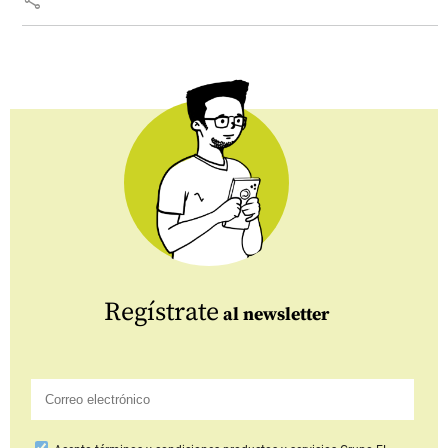
share
Regístrate
al newsletter