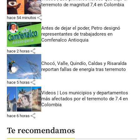
terremoto de magnitud 7,4 en Colombia
share
hace 54 minutos
Antes de dejar el poder, Petro designó
representantes de trabajadores en
Comfenalco Antioquia
share
hace 2 horas
Chocó, Valle, Quindío, Caldas y Risaralda
reportan fallas de energía tras terremoto
share
hace 5 horas
Videos | Los municipios y departamentos
más afectados por el terremoto de 7.4 en
Colombia
share
hace 6 horas
Te recomendamos