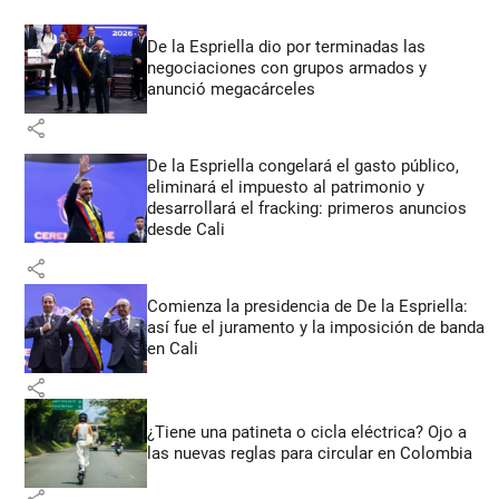
De la Espriella dio por terminadas las
negociaciones con grupos armados y
anunció megacárceles
share
De la Espriella congelará el gasto público,
eliminará el impuesto al patrimonio y
desarrollará el fracking: primeros anuncios
desde Cali
share
Comienza la presidencia de De la Espriella:
así fue el juramento y la imposición de banda
en Cali
share
¿Tiene una patineta o cicla eléctrica? Ojo a
las nuevas reglas para circular en Colombia