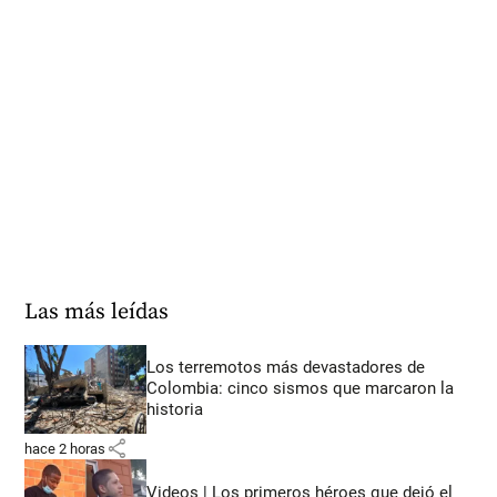
Las más leídas
Los terremotos más devastadores de
Colombia: cinco sismos que marcaron la
historia
share
hace 2 horas
Videos | Los primeros héroes que dejó el