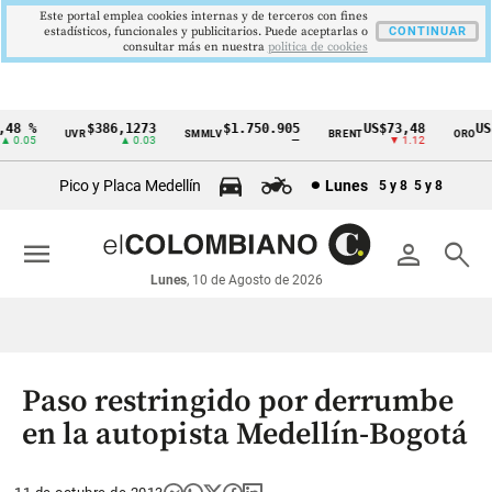
Este portal emplea cookies internas y de terceros con fines
estadísticos, funcionales y publicitarios. Puede aceptarlas o
CONTINUAR
consultar más en nuestra
politica de cookies
48 %
$386,1273
$1.750.905
US$73,48
US$
UVR
SMMLV
BRENT
ORO
Cintillo
 0.05
▲ 0.03
—
▼ 1.12
de
Pico y Placa Medellín
Lunes
5 y 8
5 y 8
indicadores
económicos
menu
person
search
Colombia
Lunes
, 10 de Agosto de 2026
Paso restringido por derrumbe
en la autopista Medellín-Bogotá