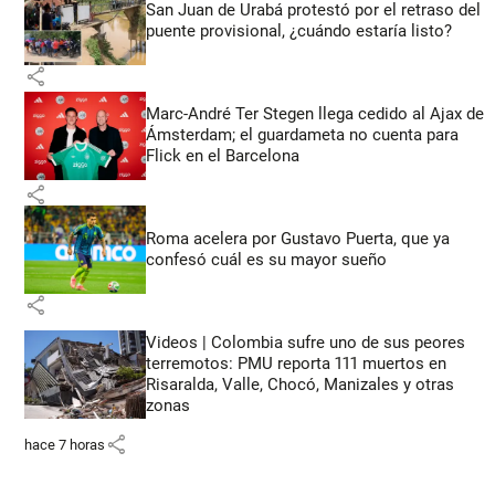
San Juan de Urabá protestó por el retraso del
puente provisional, ¿cuándo estaría listo?
share
Marc-André Ter Stegen llega cedido al Ajax de
Ámsterdam; el guardameta no cuenta para
Flick en el Barcelona
share
Roma acelera por Gustavo Puerta, que ya
confesó cuál es su mayor sueño
share
Videos | Colombia sufre uno de sus peores
terremotos: PMU reporta 111 muertos en
Risaralda, Valle, Chocó, Manizales y otras
zonas
share
hace 7 horas