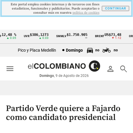
Este portal emplea cookies internas y de terceros con fines
estadísticos, funcionales y publicitarios. Puede aceptarlas o
CONTINUAR
consultar más en nuestra
politica de cookies
2,48 %
$386,1273
$1.750.905
US$73,48
U
UVR
SMMLV
BRENT
ORO
Cintillo
▲ 0.05
▲ 0.03
—
▼ 1.12
de
Pico y Placa Medellín
Domingo
no
no
indicadores
económicos
menu
person
search
Colombia
Domingo
, 9 de Agosto de 2026
Partido Verde quiere a Fajardo
como candidato presidencial