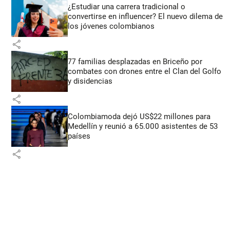
¿Estudiar una carrera tradicional o
convertirse en influencer? El nuevo dilema de
los jóvenes colombianos
share
77 familias desplazadas en Briceño por
combates con drones entre el Clan del Golfo
y disidencias
share
Colombiamoda dejó US$22 millones para
Medellín y reunió a 65.000 asistentes de 53
países
share