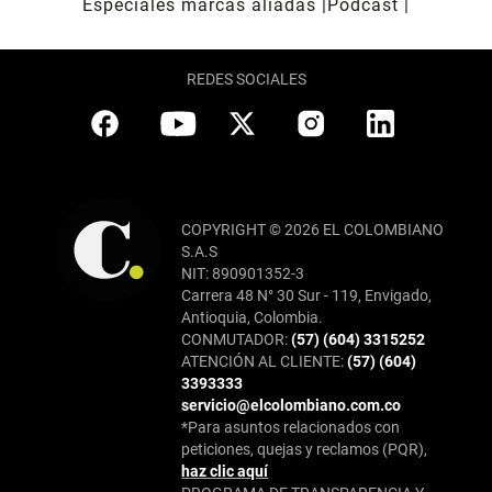
Especiales marcas aliadas
Pódcast
REDES SOCIALES
COPYRIGHT © 2026 EL COLOMBIANO
S.A.S
NIT: 890901352-3
Carrera 48 N° 30 Sur - 119, Envigado,
Antioquia, Colombia.
CONMUTADOR:
(57) (604) 3315252
ATENCIÓN AL CLIENTE:
(57) (604)
3393333
servicio@elcolombiano.com.co
*Para asuntos relacionados con
peticiones, quejas y reclamos (PQR),
haz clic aquí