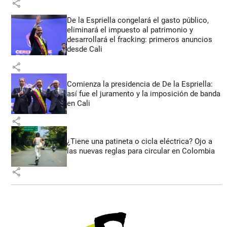
share
De la Espriella congelará el gasto público,
eliminará el impuesto al patrimonio y
desarrollará el fracking: primeros anuncios
desde Cali
share
Comienza la presidencia de De la Espriella:
así fue el juramento y la imposición de banda
en Cali
share
¿Tiene una patineta o cicla eléctrica? Ojo a
las nuevas reglas para circular en Colombia
share