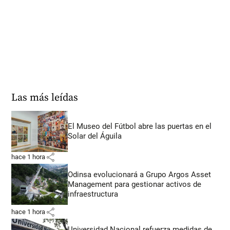
Las más leídas
El Museo del Fútbol abre las puertas en el
Solar del Águila
share
hace 1 hora
Odinsa evolucionará a Grupo Argos Asset
Management para gestionar activos de
infraestructura
share
hace 1 hora
Universidad Nacional refuerza medidas de