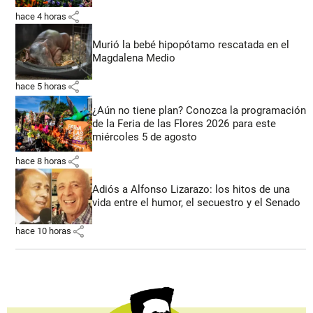
share
hace 4 horas
Murió la bebé hipopótamo rescatada en el
Magdalena Medio
share
hace 5 horas
¿Aún no tiene plan? Conozca la programación
de la Feria de las Flores 2026 para este
miércoles 5 de agosto
share
hace 8 horas
Adiós a Alfonso Lizarazo: los hitos de una
vida entre el humor, el secuestro y el Senado
share
hace 10 horas