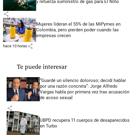
y refuerza suministro de gas para El Niño
share
Mujeres lideran el 55% de las MiPymes en
Colombia, pero pierden poder cuando las
empresas crecen
share
hace 10 horas
Te puede interesar
“Guardé un silencio doloroso; decidí hablar
por una razón concreta”: Jorge Alfredo
Vargas habla por primera vez tras acusación
de acoso sexual
share
UBPD recupera 11 cuerpos de desaparecidos
en Turbo