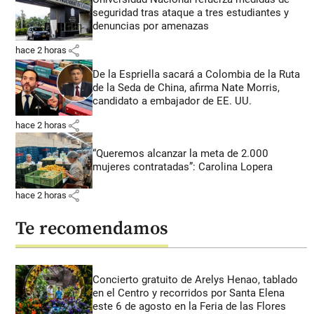
seguridad tras ataque a tres estudiantes y
denuncias por amenazas
share
hace 2 horas
De la Espriella sacará a Colombia de la Ruta
de la Seda de China, afirma Nate Morris,
candidato a embajador de EE. UU.
share
hace 2 horas
“Queremos alcanzar la meta de 2.000
mujeres contratadas”: Carolina Lopera
share
hace 2 horas
Te recomendamos
Concierto gratuito de Arelys Henao, tablado
en el Centro y recorridos por Santa Elena
este 6 de agosto en la Feria de las Flores