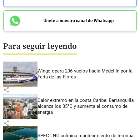
Únete a nuestro canal de Whatsapp
Para seguir leyendo
Wingo opera 236 vuelos hacia Medellín por la
Feria de las Flores
share
Calor extremo en la costa Caribe: Barranquilla
alcanza los 35°C y aumenta el consumo de
energía
share
SPEC LNG culmina mantenimiento de terminal