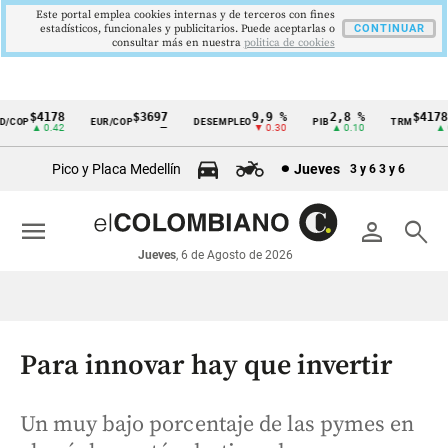
Este portal emplea cookies internas y de terceros con fines
estadísticos, funcionales y publicitarios. Puede aceptarlas o
CONTINUAR
consultar más en nuestra
politica de cookies
$4178
$3697
9,9 %
2,8 %
$4178,2
COP
EUR/COP
DESEMPLEO
PIB
TRM
Cintillo
▲ 0.42
—
▼ 0.30
▲ 0.10
▲ 0.4
de
Pico y Placa Medellín
Jueves
3 y 6
3 y 6
indicadores
económicos
menu
person
search
Colombia
Jueves
, 6 de Agosto de 2026
Para innovar hay que invertir
Un muy bajo porcentaje de las pymes en