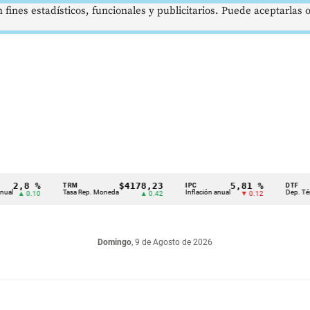
 fines estadísticos, funcionales y publicitarios. Puede aceptarlas
,8 %
$4178,23
5,81 %
TRM
IPC
DTF
Tasa Rep. Moneda
Inflación anual
Dep. Término F
▲ 0.10
▲ 0.42
▼ 0.12
Domingo
, 9 de Agosto de 2026