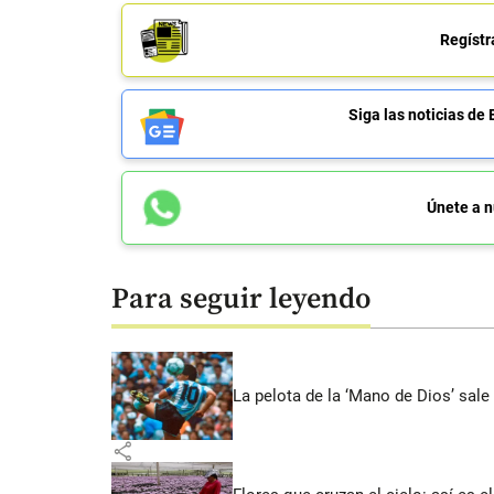
Regístr
Siga las noticias 
Únete a n
Para seguir leyendo
La pelota de la ‘Mano de Dios’ sale
share