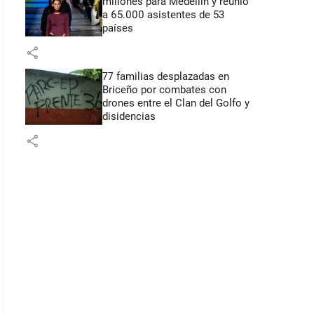
millones para Medellín y reunió
a 65.000 asistentes de 53
países
share
77 familias desplazadas en
Briceño por combates con
drones entre el Clan del Golfo y
disidencias
share