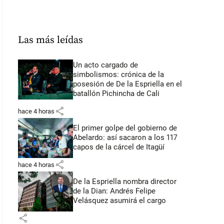
Las más leídas
Un acto cargado de
simbolismos: crónica de la
posesión de De la Espriella en el
batallón Pichincha de Cali
share
hace 4 horas
El primer golpe del gobierno de
Abelardo: así sacaron a los 117
capos de la cárcel de Itagüí
share
hace 4 horas
De la Espriella nombra director
de la Dian: Andrés Felipe
Velásquez asumirá el cargo
share