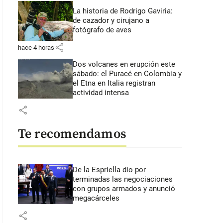
La historia de Rodrigo Gaviria:
de cazador y cirujano a
fotógrafo de aves
share
hace 4 horas
Dos volcanes en erupción este
sábado: el Puracé en Colombia y
el Etna en Italia registran
actividad intensa
share
Te recomendamos
De la Espriella dio por
terminadas las negociaciones
con grupos armados y anunció
megacárceles
share