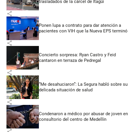
trasladados de la cárcel de Itagüí
share
Ponen lupa a contrato para dar atención a
pacientes con VIH que la Nueva EPS terminó
share
Concierto sorpresa: Ryan Castro y Feid
cantaron en terraza de Pedregal
share
“Me desahuciaron”: La Segura habló sobre su
delicada situación de salud
share
Condenaron a médico por abusar de joven en
consultorio del centro de Medellín
share