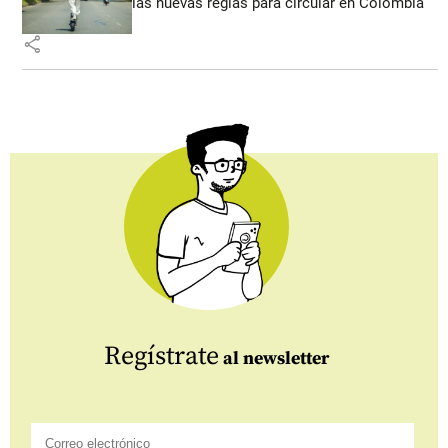
las nuevas reglas para circular en Colombia
share
Regístrate
al newsletter