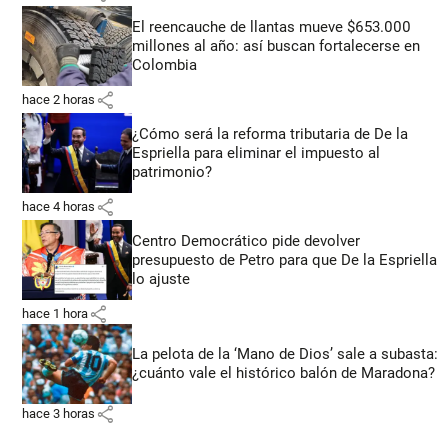
El reencauche de llantas mueve $653.000
millones al año: así buscan fortalecerse en
Colombia
share
hace 2 horas
¿Cómo será la reforma tributaria de De la
Espriella para eliminar el impuesto al
patrimonio?
share
hace 4 horas
Centro Democrático pide devolver
presupuesto de Petro para que De la Espriella
lo ajuste
share
hace 1 hora
La pelota de la ‘Mano de Dios’ sale a subasta:
¿cuánto vale el histórico balón de Maradona?
share
hace 3 horas