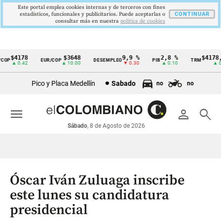
Este portal emplea cookies internas y de terceros con fines
estadísticos, funcionales y publicitarios. Puede aceptarlas o
CONTINUAR
consultar más en nuestra
politica de cookies
$4178
$3648
9,9 %
2,8 %
$4178,2
OP
EUR/COP
DESEMPLEO
PIB
TRM
Cintillo
▲ 0.42
▲ 10.00
▼ 0.30
▲ 0.10
▲ 0.4
de
Pico y Placa Medellín
Sabado
no
no
indicadores
económicos
menu
person
search
Colombia
Sábado
, 8 de Agosto de 2026
Óscar Iván Zuluaga inscribe
este lunes su candidatura
presidencial