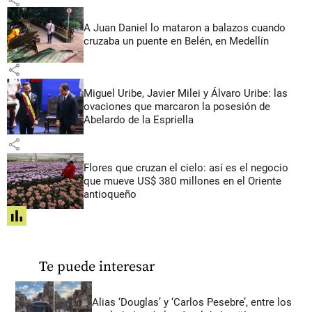
A Juan Daniel lo mataron a balazos cuando
cruzaba un puente en Belén, en Medellín
share
Miguel Uribe, Javier Milei y Álvaro Uribe: las
ovaciones que marcaron la posesión de
Abelardo de la Espriella
share
Flores que cruzan el cielo: así es el negocio
que mueve US$ 380 millones en el Oriente
antioqueño
share
Te puede interesar
Alias ‘Douglas’ y ‘Carlos Pesebre’, entre los