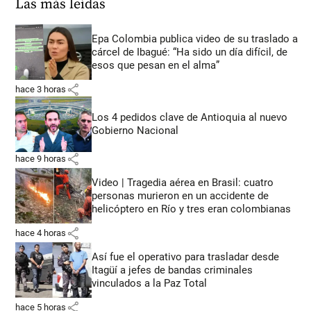
Las más leídas
Epa Colombia publica video de su traslado a
cárcel de Ibagué: “Ha sido un día difícil, de
esos que pesan en el alma”
share
hace 3 horas
Los 4 pedidos clave de Antioquia al nuevo
Gobierno Nacional
share
hace 9 horas
Video | Tragedia aérea en Brasil: cuatro
personas murieron en un accidente de
helicóptero en Río y tres eran colombianas
share
hace 4 horas
Así fue el operativo para trasladar desde
Itagüí a jefes de bandas criminales
vinculados a la Paz Total
share
hace 5 horas