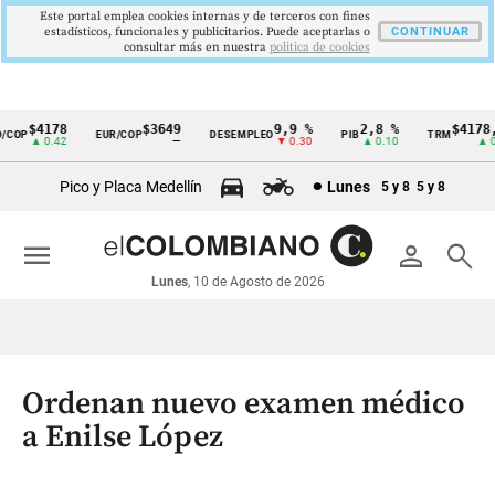
Este portal emplea cookies internas y de terceros con fines
estadísticos, funcionales y publicitarios. Puede aceptarlas o
CONTINUAR
consultar más en nuestra
politica de cookies
$4178
$3649
9,9 %
2,8 %
$4178,2
OP
EUR/COP
DESEMPLEO
PIB
TRM
Cintillo
▲ 0.42
—
▼ 0.30
▲ 0.10
▲ 0.4
de
Pico y Placa Medellín
Lunes
5 y 8
5 y 8
indicadores
económicos
menu
person
search
Colombia
Lunes
, 10 de Agosto de 2026
Ordenan nuevo examen médico
a Enilse López