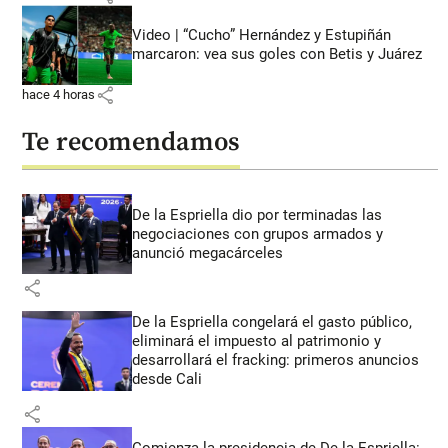
Video | “Cucho” Hernández y Estupiñán
marcaron: vea sus goles con Betis y Juárez
share
hace 4 horas
Te recomendamos
De la Espriella dio por terminadas las
negociaciones con grupos armados y
anunció megacárceles
share
De la Espriella congelará el gasto público,
eliminará el impuesto al patrimonio y
desarrollará el fracking: primeros anuncios
desde Cali
share
Comienza la presidencia de De la Espriella: