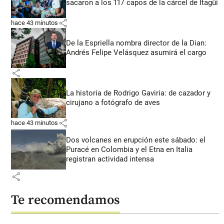
sacaron a los 117 capos de la cárcel de Itagüí
share
hace 43 minutos
De la Espriella nombra director de la Dian:
Andrés Felipe Velásquez asumirá el cargo
share
La historia de Rodrigo Gaviria: de cazador y
cirujano a fotógrafo de aves
share
hace 43 minutos
Dos volcanes en erupción este sábado: el
Puracé en Colombia y el Etna en Italia
registran actividad intensa
share
Te recomendamos