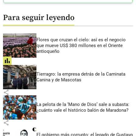
Para seguir leyendo
Flores que cruzan el cielo: así es el negocio
que mueve US$ 380 millones en el Oriente
antioqueño
share
Tierragro: la empresa detrás de la Caminata
Canina y de Mascotas
share
La pelota de la ‘Mano de Dios’ sale a subasta:
¿cuánto vale el histórico balón de Maradona?
share
El gobierno más corrupto: el legado de Gustavo