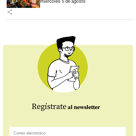
miércoles 5 de agosto
share
Regístrate
al newsletter