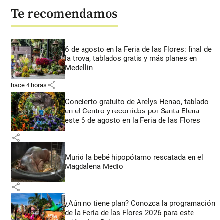
Te recomendamos
6 de agosto en la Feria de las Flores: final de
la trova, tablados gratis y más planes en
Medellín
share
hace 4 horas
Concierto gratuito de Arelys Henao, tablado
en el Centro y recorridos por Santa Elena
este 6 de agosto en la Feria de las Flores
share
Murió la bebé hipopótamo rescatada en el
Magdalena Medio
share
¿Aún no tiene plan? Conozca la programación
de la Feria de las Flores 2026 para este