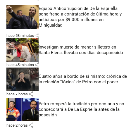
Equipo Anticorrupción de De la Espriella
pone freno a contratación de última hora y
anticipos por $9.000 millones en
MinIgualdad
share
hace 58 minutos
Investigan muerte de menor silletero en
Santa Elena: llevaba dos días desaparecido
share
hace 45 minutos
Cuatro años a bordo de sí mismo: crónica de
la relación “tóxica” de Petro con el poder
share
hace 7 horas
Petro romperá la tradición protocolaria y no
condecorará a De La Espriella antes de la
posesión
share
hace 2 horas