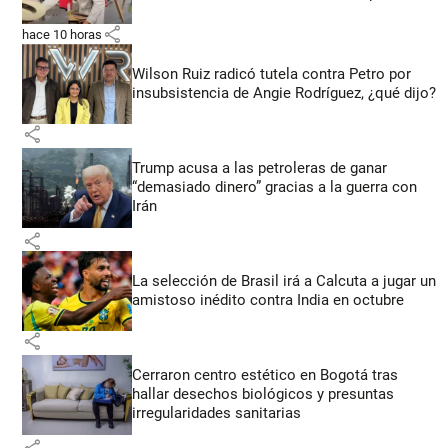
share
hace 10 horas
Wilson Ruiz radicó tutela contra Petro por
insubsistencia de Angie Rodríguez, ¿qué dijo?
share
Trump acusa a las petroleras de ganar
“demasiado dinero” gracias a la guerra con
Irán
share
La selección de Brasil irá a Calcuta a jugar un
amistoso inédito contra India en octubre
share
Cerraron centro estético en Bogotá tras
hallar desechos biológicos y presuntas
irregularidades sanitarias