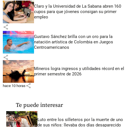
Claro y la Universidad de La Sabana abren 160
cupos para que jóvenes consigan su primer
empleo
share
Gustavo Sánchez brilla con un oro para la
natación artística de Colombia en Juegos
Centroamericanos
share
Mineros logra ingresos y utilidades récord en el
primer semestre de 2026
share
hace 10 horas
Te puede interesar
Luto entre los silleteros por la muerte de uno
de sus niños: llevaba dos días desaparecido