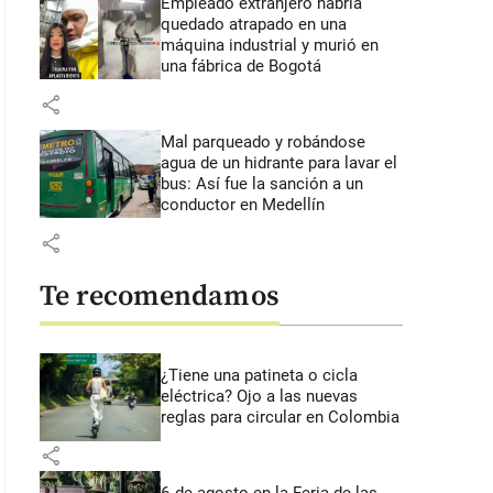
Empleado extranjero habría
quedado atrapado en una
máquina industrial y murió en
una fábrica de Bogotá
share
Mal parqueado y robándose
agua de un hidrante para lavar el
bus: Así fue la sanción a un
conductor en Medellín
share
Te recomendamos
¿Tiene una patineta o cicla
eléctrica? Ojo a las nuevas
reglas para circular en Colombia
share