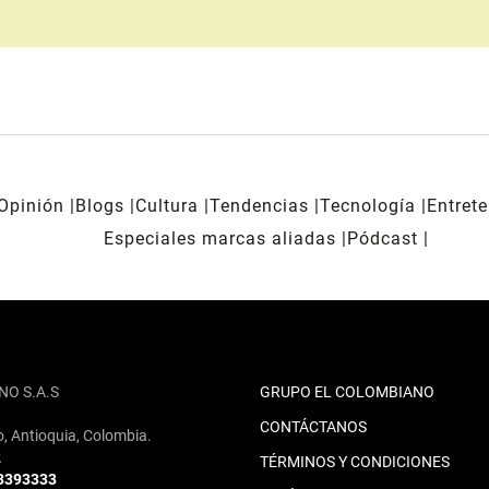
Opinión
Blogs
Cultura
Tendencias
Tecnología
Entret
Especiales marcas aliadas
Pódcast
NO S.A.S
GRUPO EL COLOMBIANO
CONTÁCTANOS
o, Antioquia, Colombia.
2
TÉRMINOS Y CONDICIONES
 3393333