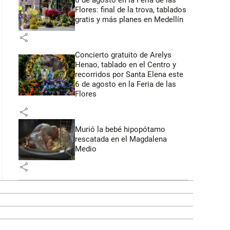
6 de agosto en la Feria de las
Flores: final de la trova, tablados
gratis y más planes en Medellín
share
Concierto gratuito de Arelys
Henao, tablado en el Centro y
recorridos por Santa Elena este
6 de agosto en la Feria de las
Flores
share
Murió la bebé hipopótamo
rescatada en el Magdalena
Medio
share