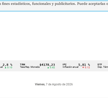
 fines estadísticos, funcionales y publicitarios. Puede aceptarlas
8 %
$4178,23
5,81 %
TRM
IPC
DTF
Tasa Rep. Moneda
Inflación anual
Dep. Término Fi
0.10
▲ 0.42
▼ 0.12
Viernes
, 7 de Agosto de 2026