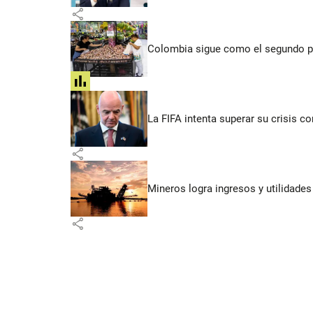
share
Colombia sigue como el segundo pa
share
La FIFA intenta superar su crisis co
share
Mineros logra ingresos y utilidade
share