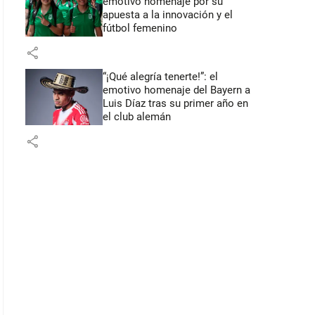
emotivo homenaje por su
apuesta a la innovación y el
fútbol femenino
share
“¡Qué alegría tenerte!”: el
emotivo homenaje del Bayern a
Luis Díaz tras su primer año en
el club alemán
share