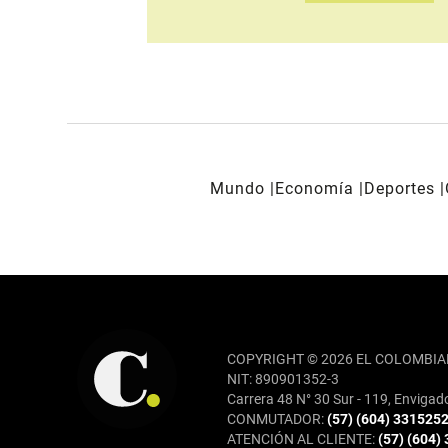
Mundo
Economía
Deportes
REDES SOCIALES
COPYRIGHT © 2026 EL COLOMBIA
NIT: 890901352-3
Carrera 48 N° 30 Sur - 119, Envigad
CONMUTADOR:
(57) (604) 331525
ATENCIÓN AL CLIENTE:
(57) (604)