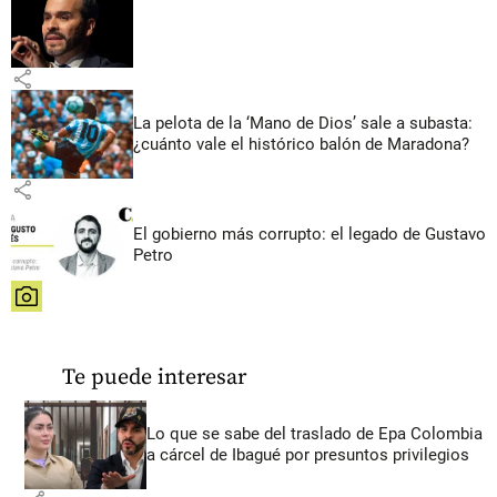
share
La pelota de la ‘Mano de Dios’ sale a subasta:
¿cuánto vale el histórico balón de Maradona?
share
El gobierno más corrupto: el legado de Gustavo
Petro
share
Te puede interesar
Lo que se sabe del traslado de Epa Colombia
a cárcel de Ibagué por presuntos privilegios