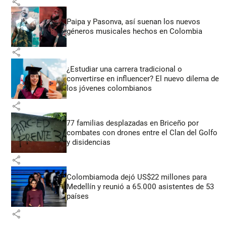
share
Paipa y Pasonva, así suenan los nuevos
géneros musicales hechos en Colombia
share
¿Estudiar una carrera tradicional o
convertirse en influencer? El nuevo dilema de
los jóvenes colombianos
share
77 familias desplazadas en Briceño por
combates con drones entre el Clan del Golfo
y disidencias
share
Colombiamoda dejó US$22 millones para
Medellín y reunió a 65.000 asistentes de 53
países
share