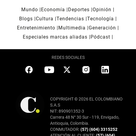
Mundo
Economía
Deportes
Opinión
Blogs
Cultura
Tendencias
Tecnología
Entretenimiento
Multimedia
Generación
Especiales marcas aliadas
Pódcast
REDES SOCIALES
COPYRIGHT © 2026 EL COLOMBIANO
S.A.S
NIT: 890901352-3
Carrera 48 N° 30 Sur - 119, Envigado,
Antioquia, Colombia.
CONMUTADOR:
(57) (604) 3315252
ATENCIÓN AL CLIENTE:
(57) (604)