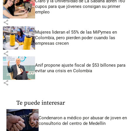
Claro y la Universidad de La Sabana abren 160
cupos para que jóvenes consigan su primer
empleo
share
Mujeres lideran el 55% de las MiPymes en
Colombia, pero pierden poder cuando las
empresas crecen
share
Anif propone ajuste fiscal de $53 billones para
evitar una crisis en Colombia
share
Te puede interesar
Condenaron a médico por abusar de joven en
consultorio del centro de Medellín