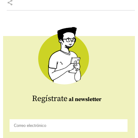
share
Regístrate
al newsletter