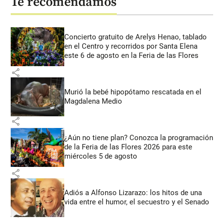
Te recomendamos
Concierto gratuito de Arelys Henao, tablado
en el Centro y recorridos por Santa Elena
este 6 de agosto en la Feria de las Flores
share
Murió la bebé hipopótamo rescatada en el
Magdalena Medio
share
¿Aún no tiene plan? Conozca la programación
de la Feria de las Flores 2026 para este
miércoles 5 de agosto
share
Adiós a Alfonso Lizarazo: los hitos de una
vida entre el humor, el secuestro y el Senado