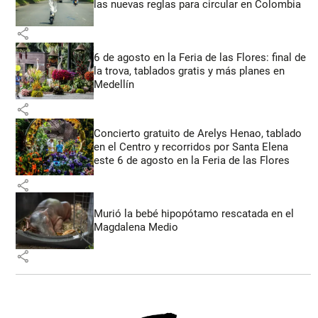
las nuevas reglas para circular en Colombia
share
6 de agosto en la Feria de las Flores: final de
la trova, tablados gratis y más planes en
Medellín
share
Concierto gratuito de Arelys Henao, tablado
en el Centro y recorridos por Santa Elena
este 6 de agosto en la Feria de las Flores
share
Murió la bebé hipopótamo rescatada en el
Magdalena Medio
share