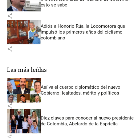
esto se sabe
share
Adiós a Honorio Rúa, la Locomotora que
impulsó los primeros años del ciclismo
colombiano
share
Las más leídas
Así va el cuerpo diplomático del nuevo
Gobierno: lealtades, mérito y políticos
share
Diez claves para conocer al nuevo presidente
de Colombia, Abelardo de la Espriella
share