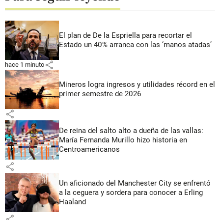
El plan de De la Espriella para recortar el
Estado un 40% arranca con las ‘manos atadas’
share
hace 1 minuto
Mineros logra ingresos y utilidades récord en el
primer semestre de 2026
share
De reina del salto alto a dueña de las vallas:
María Fernanda Murillo hizo historia en
Centroamericanos
share
Un aficionado del Manchester City se enfrentó
a la ceguera y sordera para conocer a Erling
Haaland
share