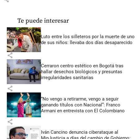
Te puede interesar
Luto entre los silleteros por la muerte de uno
de sus niños: llevaba dos días desaparecido
share
Cerraron centro estético en Bogotá tras
hallar desechos biológicos y presuntas
irregularidades sanitarias
share
“No vengo a retirarme, vengo a seguir
ganando títulos con Nacional”: Franco
Armani en entrevista con El Colombiano
share
Iván Cancino denuncia ciberataque al
MinJusticia a días del cambio de Gobierno;