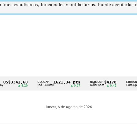
 fines estadísticos, funcionales y publicitarios. Puede aceptarlas
3342,60
1621,34 pts
$4178
$36
COLCAP
USD/COP
EUR/COP
Índ. Bursátil
Dólar Spot
Euro Spot
▲ 8.20
▲ 0.67
▲ 0.42
Jueves
, 6 de Agosto de 2026