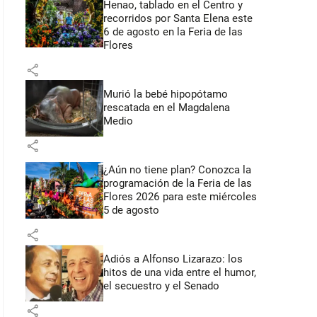
Henao, tablado en el Centro y
recorridos por Santa Elena este
6 de agosto en la Feria de las
Flores
share
Murió la bebé hipopótamo
rescatada en el Magdalena
Medio
share
¿Aún no tiene plan? Conozca la
programación de la Feria de las
Flores 2026 para este miércoles
5 de agosto
share
Adiós a Alfonso Lizarazo: los
hitos de una vida entre el humor,
el secuestro y el Senado
share