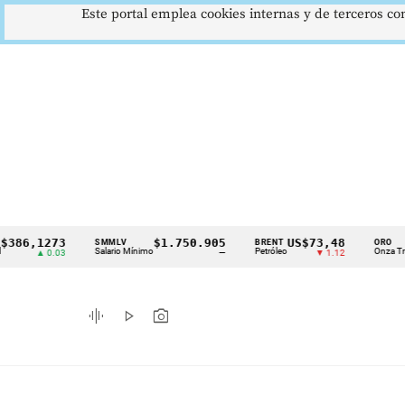
Este portal emplea cookies internas y de terceros con
,1273
$1.750.905
US$73,48
US$
SMMLV
BRENT
ORO
Cintillo
Salario Mínimo
Petróleo
Onza Troy
▲ 0.03
—
▼ 1.12
de
indicadores
graphic_eq
play_arrow
photo_camera
económicos
Colombia