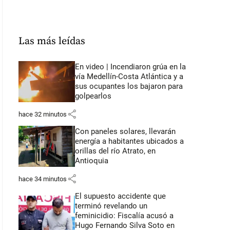
Las más leídas
En video | Incendiaron grúa en la
vía Medellín-Costa Atlántica y a
sus ocupantes los bajaron para
golpearlos
share
hace 32 minutos
Con paneles solares, llevarán
energía a habitantes ubicados a
orillas del río Atrato, en
Antioquia
share
hace 34 minutos
El supuesto accidente que
terminó revelando un
feminicidio: Fiscalía acusó a
Hugo Fernando Silva Soto en