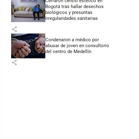
Cerraron centro estético en
Bogotá tras hallar desechos
biológicos y presuntas
irregularidades sanitarias
share
Condenaron a médico por
abusar de joven en consultorio
del centro de Medellín
share