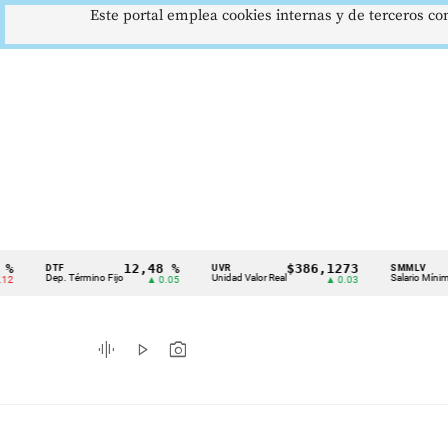
Este portal emplea cookies internas y de terceros con
12,48 %
$386,1273
$1.
DTF
UVR
SMMLV
Cintillo
Dep. Término Fijo
Unidad Valor Real
Salario Mínimo
▲ 0.05
▲ 0.03
de
indicadores
graphic_eq
play_arrow
photo_camera
económicos
Colombia