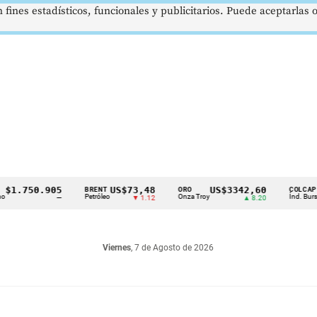
 fines estadísticos, funcionales y publicitarios. Puede aceptarlas
750.905
US$73,48
US$3342,60
162
BRENT
ORO
COLCAP
Petróleo
Onza Troy
Índ. Bursátil
—
▼ 1.12
▲ 8.20
Viernes
, 7 de Agosto de 2026