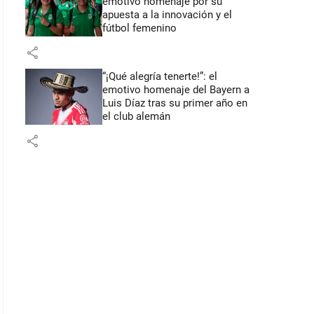
emotivo homenaje por su
apuesta a la innovación y el
fútbol femenino
share
“¡Qué alegría tenerte!”: el
emotivo homenaje del Bayern a
Luis Díaz tras su primer año en
el club alemán
share