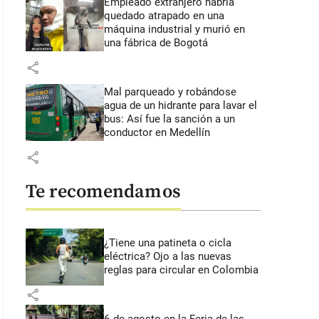
Empleado extranjero habría
quedado atrapado en una
máquina industrial y murió en
una fábrica de Bogotá
share
Mal parqueado y robándose
agua de un hidrante para lavar el
bus: Así fue la sanción a un
conductor en Medellín
share
Te recomendamos
¿Tiene una patineta o cicla
eléctrica? Ojo a las nuevas
reglas para circular en Colombia
share