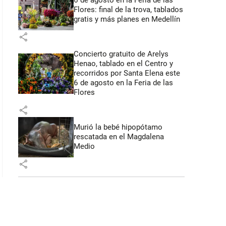
6 de agosto en la Feria de las
Flores: final de la trova, tablados
gratis y más planes en Medellín
share
Concierto gratuito de Arelys
Henao, tablado en el Centro y
recorridos por Santa Elena este
6 de agosto en la Feria de las
Flores
share
Murió la bebé hipopótamo
rescatada en el Magdalena
Medio
share