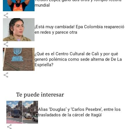
mundial
share
¡Está muy cambiada! Epa Colombia reapareció
en redes y parece otra
share
¿Qué es el Centro Cultural de Cali y por qué
generó polémica como sede alterna de De La
Espriella?
share
Te puede interesar
Alias ‘Douglas’ y ‘Carlos Pesebre’, entre los
trasladados de la cárcel de Itagüí
share