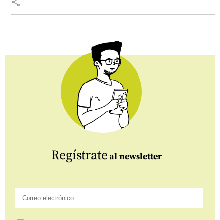
share
Regístrate
al newsletter