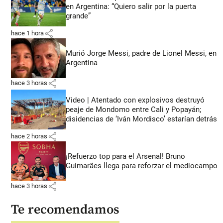
en Argentina: “Quiero salir por la puerta
grande”
share
hace 1 hora
Murió Jorge Messi, padre de Lionel Messi, en
Argentina
share
hace 3 horas
Video | Atentado con explosivos destruyó
peaje de Mondomo entre Cali y Popayán;
disidencias de ‘Iván Mordisco’ estarían detrás
share
hace 2 horas
¡Refuerzo top para el Arsenal! Bruno
Guimarães llega para reforzar el mediocampo
share
hace 3 horas
Te recomendamos