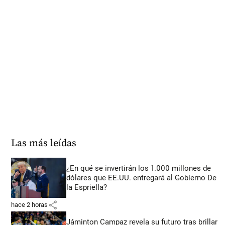
Las más leídas
¿En qué se invertirán los 1.000 millones de
dólares que EE.UU. entregará al Gobierno De
la Espriella?
share
hace 2 horas
Jáminton Campaz revela su futuro tras brillar