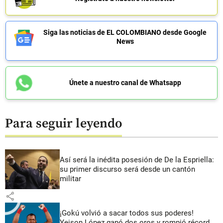
Siga las noticias de EL COLOMBIANO desde Google
News
Únete a nuestro canal de Whatsapp
Para seguir leyendo
Así será la inédita posesión de De la Espriella:
su primer discurso será desde un cantón
militar
share
¡Gokú volvió a sacar todos sus poderes!
Yeison López ganó dos oros y rompió récord