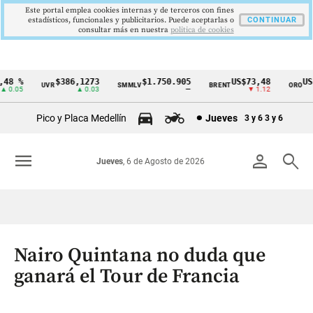
Este portal emplea cookies internas y de terceros con fines
estadísticos, funcionales y publicitarios. Puede aceptarlas o
CONTINUAR
consultar más en nuestra
politica de cookies
8 %
$386,1273
$1.750.905
US$73,48
US$3
UVR
SMMLV
BRENT
ORO
Cintillo
0.05
▲ 0.03
—
▼ 1.12
de
Pico y Placa Medellín
Jueves
3 y 6
3 y 6
indicadores
económicos
menu
person
search
Jueves
, 6 de Agosto de 2026
Colombia
Nairo Quintana no duda que
ganará el Tour de Francia