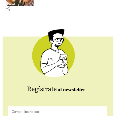
share
Regístrate
al newsletter