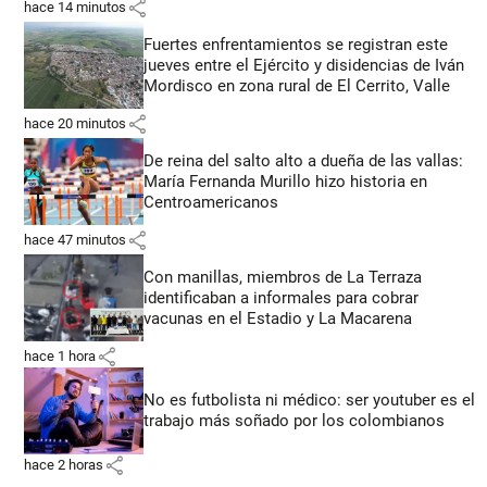
share
hace 14 minutos
Fuertes enfrentamientos se registran este
jueves entre el Ejército y disidencias de Iván
Mordisco en zona rural de El Cerrito, Valle
share
hace 20 minutos
De reina del salto alto a dueña de las vallas:
María Fernanda Murillo hizo historia en
Centroamericanos
share
hace 47 minutos
Con manillas, miembros de La Terraza
identificaban a informales para cobrar
vacunas en el Estadio y La Macarena
share
hace 1 hora
No es futbolista ni médico: ser youtuber es el
trabajo más soñado por los colombianos
share
hace 2 horas