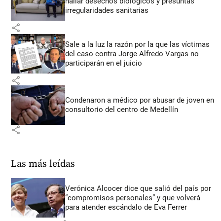
hallar desechos biológicos y presuntas
irregularidades sanitarias
share
Sale a la luz la razón por la que las víctimas
del caso contra Jorge Alfredo Vargas no
participarán en el juicio
share
Condenaron a médico por abusar de joven en
consultorio del centro de Medellín
share
Las más leídas
Verónica Alcocer dice que salió del país por
“compromisos personales” y que volverá
para atender escándalo de Eva Ferrer