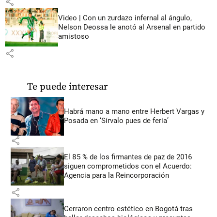
share
Video | Con un zurdazo infernal al ángulo,
Nelson Deossa le anotó al Arsenal en partido
amistoso
share
Te puede interesar
Habrá mano a mano entre Herbert Vargas y
Posada en ‘Sírvalo pues de feria’
share
El 85 % de los firmantes de paz de 2016
siguen comprometidos con el Acuerdo:
Agencia para la Reincorporación
share
Cerraron centro estético en Bogotá tras