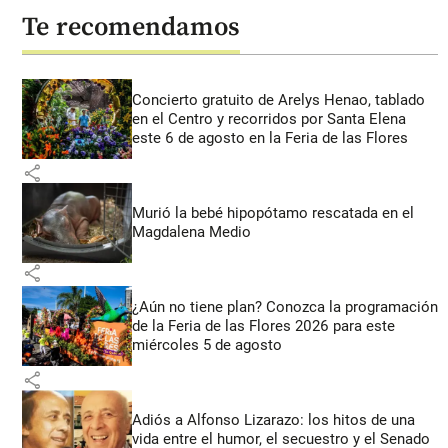
Te recomendamos
Concierto gratuito de Arelys Henao, tablado
en el Centro y recorridos por Santa Elena
este 6 de agosto en la Feria de las Flores
share
Murió la bebé hipopótamo rescatada en el
Magdalena Medio
share
¿Aún no tiene plan? Conozca la programación
de la Feria de las Flores 2026 para este
miércoles 5 de agosto
share
Adiós a Alfonso Lizarazo: los hitos de una
vida entre el humor, el secuestro y el Senado