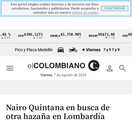
Este portal emplea cookies internas y de terceros con fines
estadísticos, funcionales y publicitarios. Puede aceptarlas o
CONTINUAR
consultar más en nuestra
politica de cookies
8 %
$386,1273
$1.750.905
US$73,48
US$
UVR
SMMLV
BRENT
ORO
Cintillo
0.05
▲ 0.03
—
▼ 1.12
de
Pico y Placa Medellín
Viernes
7 y 9
7 y 9
indicadores
económicos
menu
person
search
Colombia
Viernes
, 7 de Agosto de 2026
Nairo Quintana en busca de
otra hazaña en Lombardía