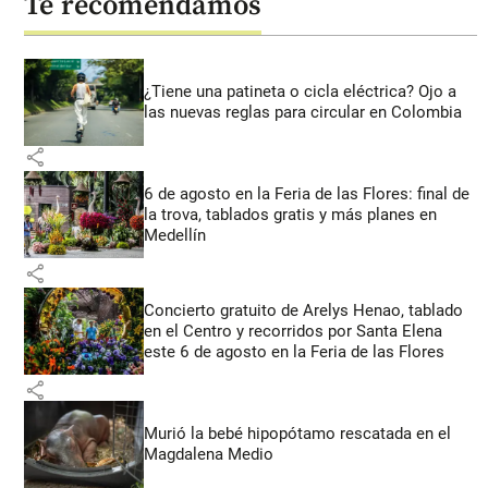
Te recomendamos
¿Tiene una patineta o cicla eléctrica? Ojo a
las nuevas reglas para circular en Colombia
share
6 de agosto en la Feria de las Flores: final de
la trova, tablados gratis y más planes en
Medellín
share
Concierto gratuito de Arelys Henao, tablado
en el Centro y recorridos por Santa Elena
este 6 de agosto en la Feria de las Flores
share
Murió la bebé hipopótamo rescatada en el
Magdalena Medio