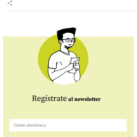
share
Regístrate
al newsletter