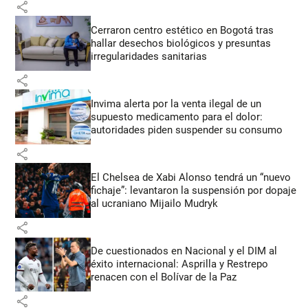
share
Cerraron centro estético en Bogotá tras
hallar desechos biológicos y presuntas
irregularidades sanitarias
share
Invima alerta por la venta ilegal de un
supuesto medicamento para el dolor:
autoridades piden suspender su consumo
share
El Chelsea de Xabi Alonso tendrá un “nuevo
fichaje”: levantaron la suspensión por dopaje
al ucraniano Mijailo Mudryk
share
De cuestionados en Nacional y el DIM al
éxito internacional: Asprilla y Restrepo
renacen con el Bolívar de la Paz
share