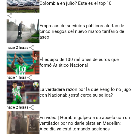
Colombia en julio? Este es el top 10
share
Empresas de servicios públicos alertan de
cinco riesgos del nuevo marco tarifario de
aseo
share
hace 2 horas
El equipo de 100 millones de euros que
formó Atlético Nacional
share
hace 1 hora
La verdadera razón por la que Rengifo no jugó
con Nacional: ¿está cerca su salida?
share
hace 2 horas
En video | Hombre golpeó a su abuela con un
ventilador por no darle plata en Medellín;
Alcaldía ya está tomando acciones