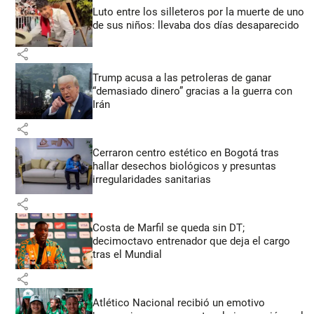
Luto entre los silleteros por la muerte de uno
de sus niños: llevaba dos días desaparecido
share
Trump acusa a las petroleras de ganar
“demasiado dinero” gracias a la guerra con
Irán
share
Cerraron centro estético en Bogotá tras
hallar desechos biológicos y presuntas
irregularidades sanitarias
share
Costa de Marfil se queda sin DT;
decimoctavo entrenador que deja el cargo
tras el Mundial
share
Atlético Nacional recibió un emotivo