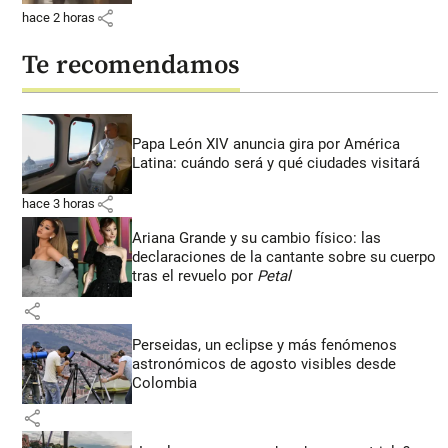
share
hace 2 horas
Te recomendamos
Papa León XIV anuncia gira por América
Latina: cuándo será y qué ciudades visitará
share
hace 3 horas
Ariana Grande y su cambio físico: las
declaraciones de la cantante sobre su cuerpo
tras el revuelo por
Petal
share
Perseidas, un eclipse y más fenómenos
astronómicos de agosto visibles desde
Colombia
share