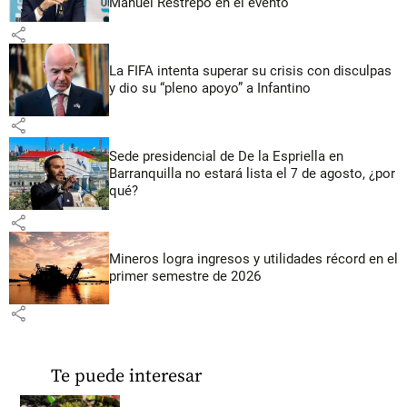
Manuel Restrepo en el evento
share
La FIFA intenta superar su crisis con disculpas
y dio su “pleno apoyo” a Infantino
share
Sede presidencial de De la Espriella en
Barranquilla no estará lista el 7 de agosto, ¿por
qué?
share
Mineros logra ingresos y utilidades récord en el
primer semestre de 2026
share
Te puede interesar