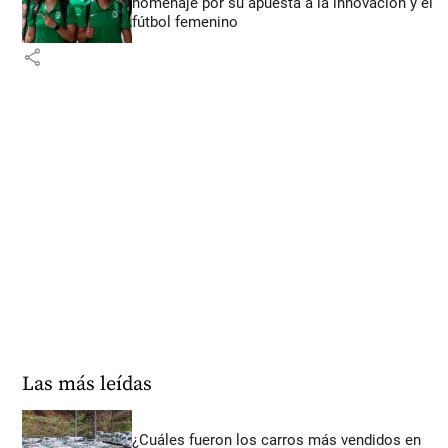
homenaje por su apuesta a la innovación y el
fútbol femenino
share
Las más leídas
¿Cuáles fueron los carros más vendidos en