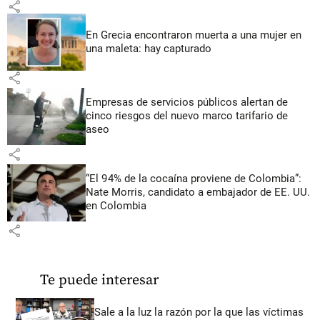
share
En Grecia encontraron muerta a una mujer en
una maleta: hay capturado
share
Empresas de servicios públicos alertan de
cinco riesgos del nuevo marco tarifario de
aseo
share
“El 94% de la cocaína proviene de Colombia”:
Nate Morris, candidato a embajador de EE. UU.
en Colombia
share
Te puede interesar
Sale a la luz la razón por la que las víctimas