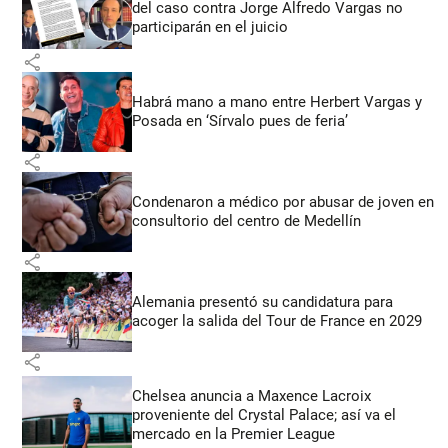
del caso contra Jorge Alfredo Vargas no
participarán en el juicio
share
Habrá mano a mano entre Herbert Vargas y
Posada en ‘Sírvalo pues de feria’
share
Condenaron a médico por abusar de joven en
consultorio del centro de Medellín
share
Alemania presentó su candidatura para
acoger la salida del Tour de France en 2029
share
Chelsea anuncia a Maxence Lacroix
proveniente del Crystal Palace; así va el
mercado en la Premier League