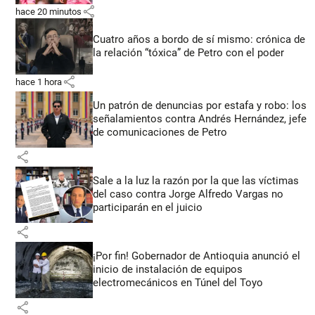
share
hace 20 minutos
Cuatro años a bordo de sí mismo: crónica de
la relación “tóxica” de Petro con el poder
share
hace 1 hora
Un patrón de denuncias por estafa y robo: los
señalamientos contra Andrés Hernández, jefe
de comunicaciones de Petro
share
Sale a la luz la razón por la que las víctimas
del caso contra Jorge Alfredo Vargas no
participarán en el juicio
share
¡Por fin! Gobernador de Antioquia anunció el
inicio de instalación de equipos
electromecánicos en Túnel del Toyo
share