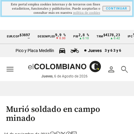
Este portal emplea cookies internas y de terceros con fines
estadísticos, funcionales y publicitarios. Puede aceptarlas o
CONTINUAR
consultar más en nuestra
politica de cookies
$3697
9,9 %
2,8 %
$4178,23
5,
EUR/COP
DESEMPLEO
PIB
TRM
IPC
Cintillo
—
▼ 0.30
▲ 0.10
▲ 0.42
▼
de
Pico y Placa Medellín
Jueves
3 y 6
3 y 6
indicadores
económicos
menu
person
search
Colombia
Jueves
, 6 de Agosto de 2026
Murió soldado en campo
minado