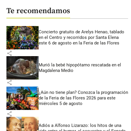
Te recomendamos
Concierto gratuito de Arelys Henao, tablado
en el Centro y recorridos por Santa Elena
este 6 de agosto en la Feria de las Flores
share
Murió la bebé hipopótamo rescatada en el
Magdalena Medio
share
¿Aún no tiene plan? Conozca la programación
de la Feria de las Flores 2026 para este
miércoles 5 de agosto
share
Adiós a Alfonso Lizarazo: los hitos de una