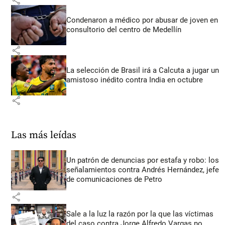
share
Condenaron a médico por abusar de joven en
consultorio del centro de Medellín
share
La selección de Brasil irá a Calcuta a jugar un
amistoso inédito contra India en octubre
share
Las más leídas
Un patrón de denuncias por estafa y robo: los
señalamientos contra Andrés Hernández, jefe
de comunicaciones de Petro
share
Sale a la luz la razón por la que las víctimas
del caso contra Jorge Alfredo Vargas no