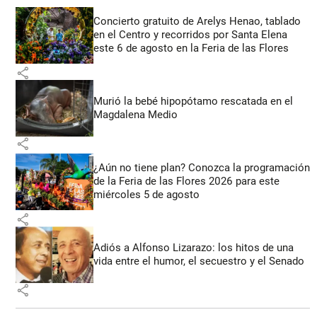
Concierto gratuito de Arelys Henao, tablado
en el Centro y recorridos por Santa Elena
este 6 de agosto en la Feria de las Flores
share
Murió la bebé hipopótamo rescatada en el
Magdalena Medio
share
¿Aún no tiene plan? Conozca la programación
de la Feria de las Flores 2026 para este
miércoles 5 de agosto
share
Adiós a Alfonso Lizarazo: los hitos de una
vida entre el humor, el secuestro y el Senado
share