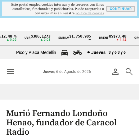
Este portal emplea cookies internas y de terceros con fines
estadísticos, funcionales y publicitarios. Puede aceptarlas o
CONTINUAR
consultar más en nuestra
politica de cookies
2,48 %
$386,1273
$1.750.905
US$73,48
UVR
SMMLV
BRENT
ORO
Cintillo
▲ 0.05
▲ 0.03
—
▼ 1.12
de
Pico y Placa Medellín
Jueves
3 y 6
3 y 6
indicadores
económicos
menu
person
search
Jueves
, 6 de Agosto de 2026
Colombia
Murió Fernando Londoño
Henao, fundador de Caracol
Radio