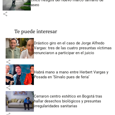
cinco riesgos del nuevo marco tarifario de
aseo
share
Te puede interesar
Drástico giro en el caso de Jorge Alfredo
Vargas: tres de las cuatro presuntas víctimas
renunciaron a participar en el juicio
share
Habrá mano a mano entre Herbert Vargas y
Posada en ‘Sírvalo pues de feria’
share
Cerraron centro estético en Bogotá tras
hallar desechos biológicos y presuntas
irregularidades sanitarias