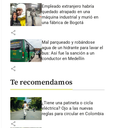
Empleado extranjero habría
quedado atrapado en una
máquina industrial y murió en
una fábrica de Bogotá
share
Mal parqueado y robándose
agua de un hidrante para lavar el
bus: Así fue la sanción a un
conductor en Medellín
share
Te recomendamos
¿Tiene una patineta o cicla
eléctrica? Ojo a las nuevas
reglas para circular en Colombia
share