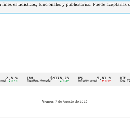
 fines estadísticos, funcionales y publicitarios. Puede aceptarlas
,8 %
$4178,23
5,81 %
TRM
IPC
DTF
Tasa Rep. Moneda
Inflación anual
Dep. Término 
▲ 0.10
▲ 0.42
▼ 0.12
Viernes
, 7 de Agosto de 2026