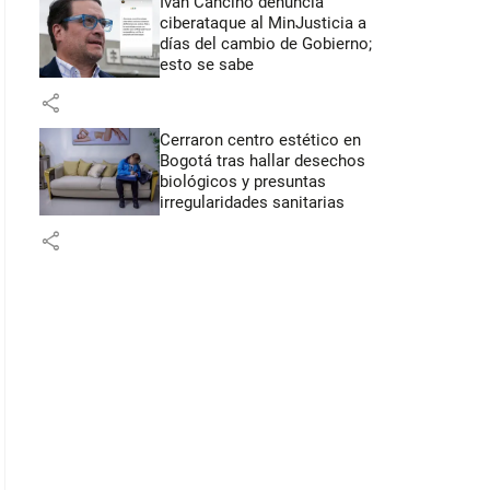
Iván Cancino denuncia
ciberataque al MinJusticia a
días del cambio de Gobierno;
esto se sabe
share
Cerraron centro estético en
Bogotá tras hallar desechos
biológicos y presuntas
irregularidades sanitarias
share