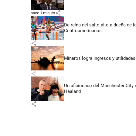
share
hace 1 minuto
De reina del salto alto a dueña de l
Centroamericanos
share
Mineros logra ingresos y utilidade
share
Un aficionado del Manchester City s
Haaland
share