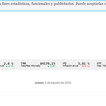
 fines estadísticos, funcionales y publicitarios. Puede aceptarlas
,8 %
$4178,23
5,81 %
TRM
IPC
DTF
Tasa Rep. Moneda
Inflación anual
Dep. Término F
 0.10
▲ 0.42
▼ 0.12
Jueves
, 6 de Agosto de 2026