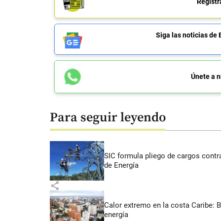
Regístr
Siga las noticias 
Únete a n
Para seguir leyendo
SIC formula pliego de cargos contra
de Energía
share
Calor extremo en la costa Caribe: 
energía