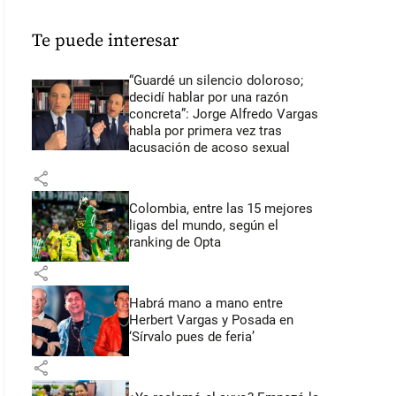
Te puede interesar
“Guardé un silencio doloroso;
decidí hablar por una razón
concreta”: Jorge Alfredo Vargas
habla por primera vez tras
acusación de acoso sexual
share
Colombia, entre las 15 mejores
ligas del mundo, según el
ranking de Opta
share
Habrá mano a mano entre
Herbert Vargas y Posada en
‘Sírvalo pues de feria’
share