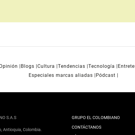
Opinión
Blogs
Cultura
Tendencias
Tecnología
Entret
Especiales marcas aliadas
Pódcast
NO S.A.S
GRUPO EL COLOMBIANO
CONTÁCTANOS
o, Antioquia, Colombia.