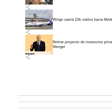
share
Wingo opera 236 vuelos hacia Medell
share
Retirar proyecto de inversores priv
Wenger
share