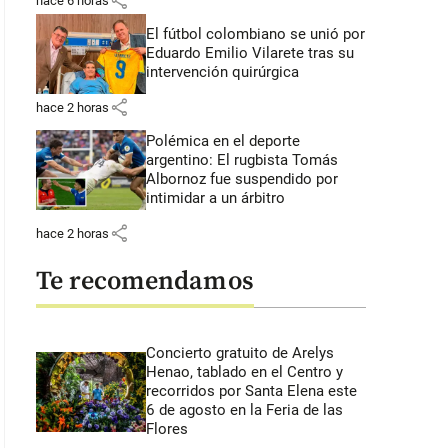
share
hace 6 horas
El fútbol colombiano se unió por
Eduardo Emilio Vilarete tras su
intervención quirúrgica
share
hace 2 horas
Polémica en el deporte
argentino: El rugbista Tomás
Albornoz fue suspendido por
intimidar a un árbitro
share
hace 2 horas
Te recomendamos
Concierto gratuito de Arelys
Henao, tablado en el Centro y
recorridos por Santa Elena este
6 de agosto en la Feria de las
Flores