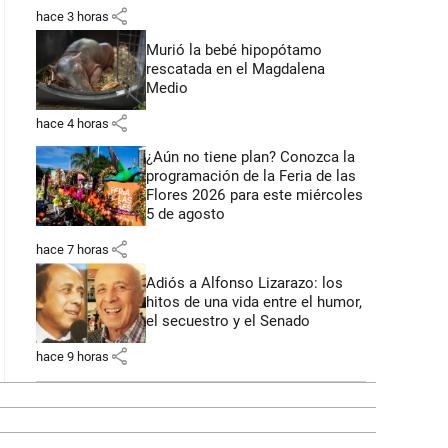
share
hace 3 horas
Murió la bebé hipopótamo
rescatada en el Magdalena
Medio
share
hace 4 horas
¿Aún no tiene plan? Conozca la
programación de la Feria de las
Flores 2026 para este miércoles
5 de agosto
share
hace 7 horas
Adiós a Alfonso Lizarazo: los
hitos de una vida entre el humor,
el secuestro y el Senado
share
hace 9 horas