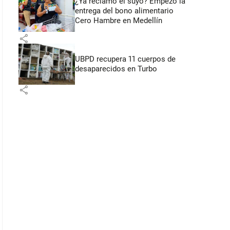
¿Ya reclamó el suyo? Empezó la
entrega del bono alimentario
Cero Hambre en Medellín
share
UBPD recupera 11 cuerpos de
desaparecidos en Turbo
share