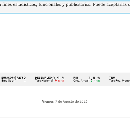
 fines estadísticos, funcionales y publicitarios. Puede aceptarlas
$3672
9,9 %
2,8 %
$41
OP
DESEMPLEO
PIB
TRM
pot
Tasa Nacional
Crec. Anual
Tasa Rep. Moneda
—
▼ 0.30
▲ 0.10
Viernes
, 7 de Agosto de 2026