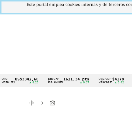
Este portal emplea cookies internas y de terceros con
US$3342,60
1621,34 pts
$4178
COLCAP
USD/COP
EUR/C
Cintillo
roy
Índ. Bursátil
Dólar Spot
Euro S
▲ 8.20
▲ 0.67
▲ 0.42
de
indicadores
graphic_eq
play_arrow
photo_camera
económicos
Colombia