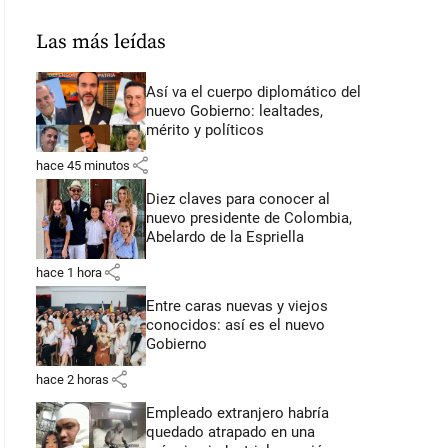
Las más leídas
Así va el cuerpo diplomático del
nuevo Gobierno: lealtades,
mérito y políticos
share
hace 45 minutos
Diez claves para conocer al
nuevo presidente de Colombia,
Abelardo de la Espriella
share
hace 1 hora
Entre caras nuevas y viejos
conocidos: así es el nuevo
Gobierno
share
hace 2 horas
Empleado extranjero habría
quedado atrapado en una