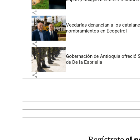
share
Veedurías denuncian a los catalane
nombramientos en Ecopetrol
share
Gobernación de Antioquia ofreció 
de De la Espriella
share
Regístrate
al n