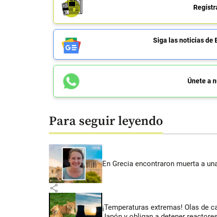
Regístr
Siga las noticias 
Únete a n
Para seguir leyendo
En Grecia encontraron muerta a un
share
¡Temperaturas extremas! Olas de c
Japón y obligan a detener reactore