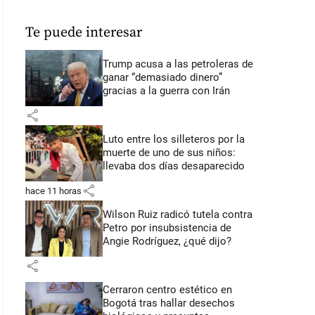
Te puede interesar
Trump acusa a las petroleras de
ganar “demasiado dinero”
gracias a la guerra con Irán
share
Luto entre los silleteros por la
muerte de uno de sus niños:
llevaba dos días desaparecido
share
hace 11 horas
Wilson Ruiz radicó tutela contra
Petro por insubsistencia de
Angie Rodríguez, ¿qué dijo?
share
Cerraron centro estético en
Bogotá tras hallar desechos