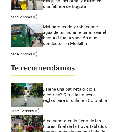
máquina industrial y murió en
una fábrica de Bogotá
share
hace 2 horas
Mal parqueado y robándose
agua de un hidrante para lavar el
bus: Así fue la sanción a un
conductor en Medellín
share
hace 2 horas
Te recomendamos
¿Tiene una patineta o cicla
eléctrica? Ojo a las nuevas
reglas para circular en Colombia
share
hace 12 horas
6 de agosto en la Feria de las
Flores: final de la trova, tablados