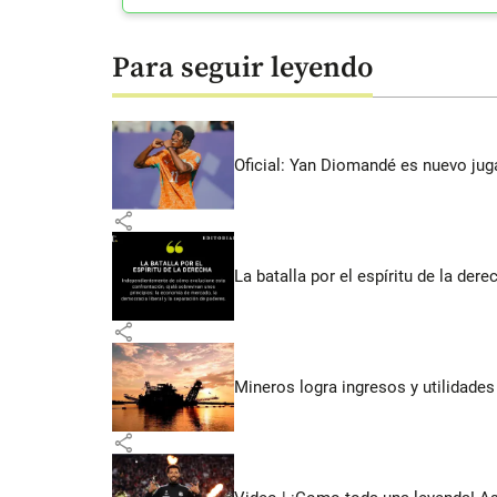
Para seguir leyendo
Oficial: Yan Diomandé es nuevo jug
share
La batalla por el espíritu de la dere
share
Mineros logra ingresos y utilidade
share