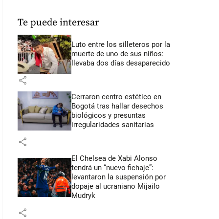
Te puede interesar
Luto entre los silleteros por la
muerte de uno de sus niños:
llevaba dos días desaparecido
share
Cerraron centro estético en
Bogotá tras hallar desechos
biológicos y presuntas
irregularidades sanitarias
share
El Chelsea de Xabi Alonso
tendrá un “nuevo fichaje”:
levantaron la suspensión por
dopaje al ucraniano Mijailo
Mudryk
share