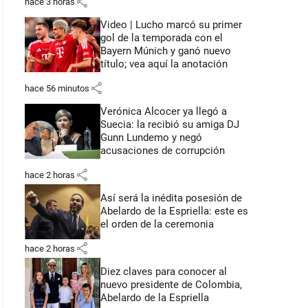
share
hace 3 horas
Video | Lucho marcó su primer
gol de la temporada con el
Bayern Múnich y ganó nuevo
título; vea aquí la anotación
share
hace 56 minutos
Verónica Alcocer ya llegó a
Suecia: la recibió su amiga DJ
Gunn Lundemo y negó
acusaciones de corrupción
share
hace 2 horas
Así será la inédita posesión de
Abelardo de la Espriella: este es
el orden de la ceremonia
share
hace 2 horas
Diez claves para conocer al
nuevo presidente de Colombia,
Abelardo de la Espriella