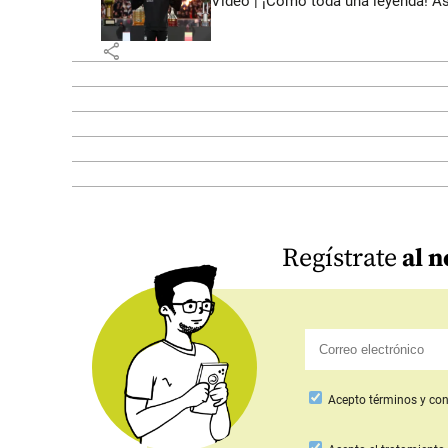
Video | ¡Como toda una leyenda! As
share
Regístrate
al n
Acepto
términos y con