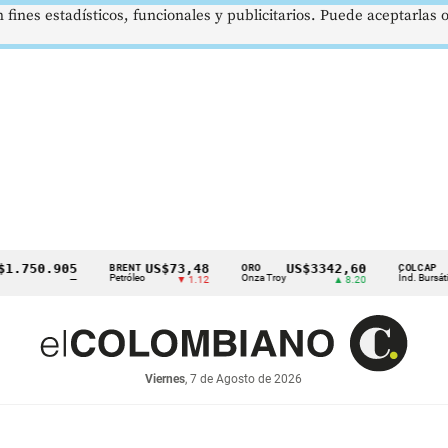
 fines estadísticos, funcionales y publicitarios. Puede aceptarlas
50.905
US$73,48
US$3342,60
162
BRENT
ORO
COLCAP
Petróleo
Onza Troy
Índ. Bursátil
—
▼ 1.12
▲ 8.20
Viernes
, 7 de Agosto de 2026