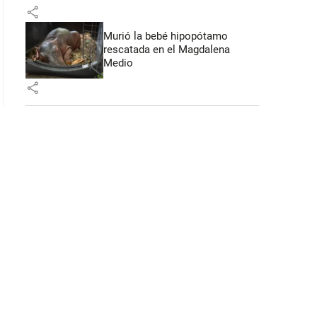
share
Murió la bebé hipopótamo
rescatada en el Magdalena
Medio
share