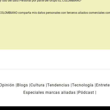
y uso del dato Personal
por parte del Grupo EL COLOMBIANO*
L COLOMBIANO
comparta mis datos personales con terceros aliados comerciales
con
Opinión
Blogs
Cultura
Tendencias
Tecnología
Entret
Especiales marcas aliadas
Pódcast