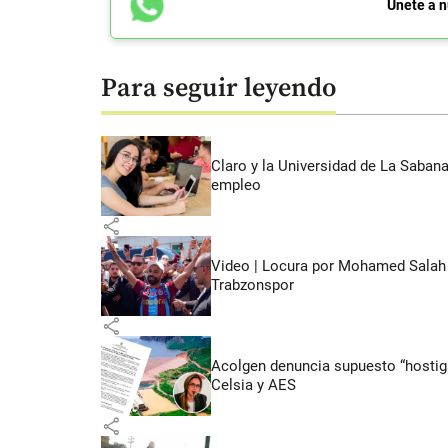
Únete a n
Para seguir leyendo
Claro y la Universidad de La Saban
empleo
share
Video | Locura por Mohamed Salah e
Trabzonspor
share
Acolgen denuncia supuesto “hostigam
Celsia y AES
share