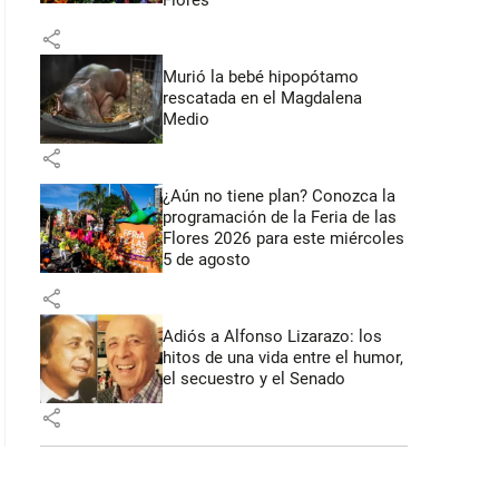
Flores
share
Murió la bebé hipopótamo
rescatada en el Magdalena
Medio
share
¿Aún no tiene plan? Conozca la
programación de la Feria de las
Flores 2026 para este miércoles
5 de agosto
share
Adiós a Alfonso Lizarazo: los
hitos de una vida entre el humor,
el secuestro y el Senado
share