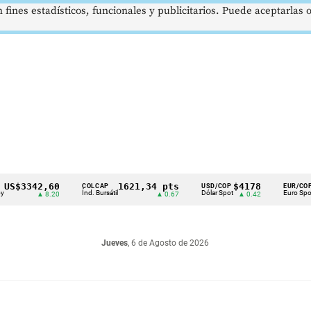
 fines estadísticos, funcionales y publicitarios. Puede aceptarlas
342,60
1621,34 pts
$4178
$369
COLCAP
USD/COP
EUR/COP
Índ. Bursátil
Dólar Spot
Euro Spot
▲ 8.20
▲ 0.67
▲ 0.42
Jueves
, 6 de Agosto de 2026