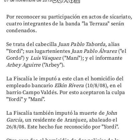
07 de noviembre de 2013
Por reconocer su participación en actos de sicariato,
cuatro integrantes de la banda "la Terraza" serán
condenados.
Se trata del cabecilla
Juan Pablo Taborda
, alias
"Yordi"; sus lugartenientes
Juan Pablo Álvarez
("el
Gordo") y
Luis Vásquez
("Maní"); y el informante
Arbey Aguirre
("Arbey").
La Fiscalía le imputó a este clan el homicidio del
empleado bancario
Elkin Rivera
(10/8/08), en el
barrio Campo Valdés. Por esto aceptaron la culpa
"Yordi" y "Maní".
La Fiscalía también imputó la muerte de
John
García
, un residente de Aranjuez, abaleado el
26/8/08. Este hecho fue reconocido por "Yordi".