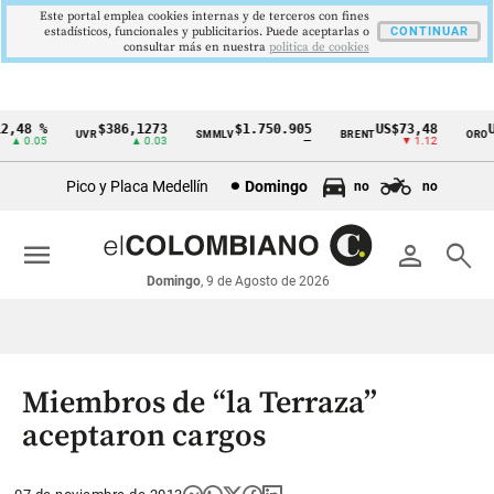
Este portal emplea cookies internas y de terceros con fines
estadísticos, funcionales y publicitarios. Puede aceptarlas o
CONTINUAR
consultar más en nuestra
politica de cookies
,48 %
$386,1273
$1.750.905
US$73,48
US
UVR
SMMLV
BRENT
ORO
Cintillo
▲ 0.05
▲ 0.03
—
▼ 1.12
de
Pico y Placa Medellín
Domingo
no
no
indicadores
económicos
menu
person
search
Colombia
Domingo
, 9 de Agosto de 2026
Miembros de “la Terraza”
aceptaron cargos