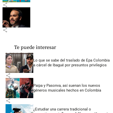
share
share
Te puede interesar
Lo que se sabe del traslado de Epa Colombia
a cárcel de Ibagué por presuntos privilegios
share
Paipa y Pasonva, así suenan los nuevos
géneros musicales hechos en Colombia
share
¿Estudiar una carrera tradicional o