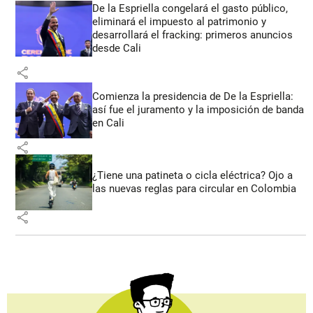
De la Espriella congelará el gasto público,
eliminará el impuesto al patrimonio y
desarrollará el fracking: primeros anuncios
desde Cali
share
Comienza la presidencia de De la Espriella:
así fue el juramento y la imposición de banda
en Cali
share
¿Tiene una patineta o cicla eléctrica? Ojo a
las nuevas reglas para circular en Colombia
share