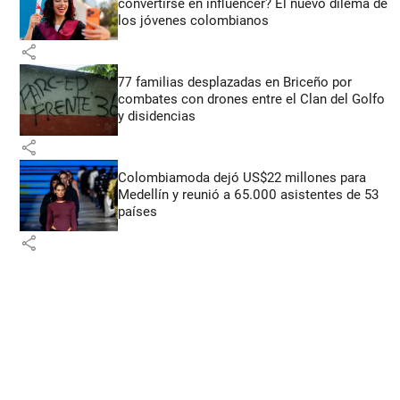
convertirse en influencer? El nuevo dilema de
los jóvenes colombianos
share
77 familias desplazadas en Briceño por
combates con drones entre el Clan del Golfo
y disidencias
share
Colombiamoda dejó US$22 millones para
Medellín y reunió a 65.000 asistentes de 53
países
share