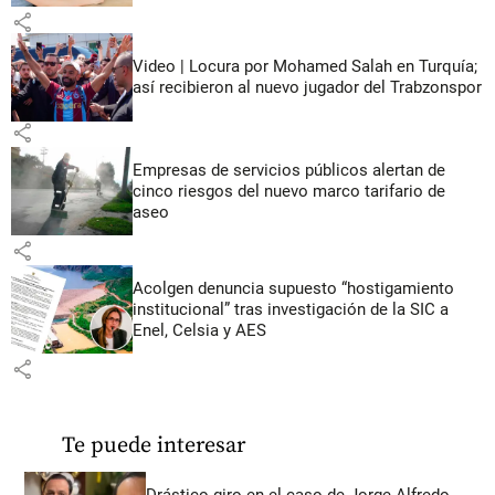
share
Video | Locura por Mohamed Salah en Turquía;
así recibieron al nuevo jugador del Trabzonspor
share
Empresas de servicios públicos alertan de
cinco riesgos del nuevo marco tarifario de
aseo
share
Acolgen denuncia supuesto “hostigamiento
institucional” tras investigación de la SIC a
Enel, Celsia y AES
share
Te puede interesar
Drástico giro en el caso de Jorge Alfredo