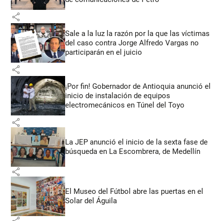
share
Sale a la luz la razón por la que las víctimas
del caso contra Jorge Alfredo Vargas no
participarán en el juicio
share
¡Por fin! Gobernador de Antioquia anunció el
inicio de instalación de equipos
electromecánicos en Túnel del Toyo
share
La JEP anunció el inicio de la sexta fase de
búsqueda en La Escombrera, de Medellín
share
El Museo del Fútbol abre las puertas en el
Solar del Águila
share