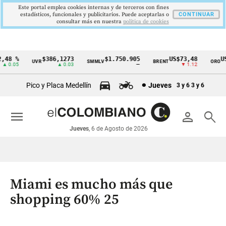
Este portal emplea cookies internas y de terceros con fines
estadísticos, funcionales y publicitarios. Puede aceptarlas o
CONTINUAR
consultar más en nuestra
politica de cookies
48 %
$386,1273
$1.750.905
US$73,48
US$
UVR
SMMLV
BRENT
ORO
Cintillo
 0.05
▲ 0.03
—
▼ 1.12
de
Pico y Placa Medellín
Jueves
3 y 6
3 y 6
indicadores
económicos
menu
person
search
Colombia
Jueves
, 6 de Agosto de 2026
Miami es mucho más que
shopping 60% 25