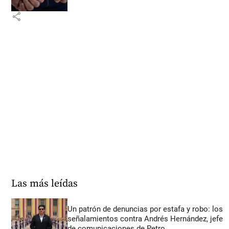
share
Las más leídas
Un patrón de denuncias por estafa y robo: los
señalamientos contra Andrés Hernández, jefe
de comunicaciones de Petro