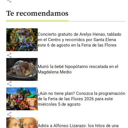
Te recomendamos
Concierto gratuito de Arelys Henao, tablado
en el Centro y recorridos por Santa Elena
este 6 de agosto en la Feria de las Flores
share
Murió la bebé hipopótamo rescatada en el
Magdalena Medio
share
¿Aún no tiene plan? Conozca la programación
de la Feria de las Flores 2026 para este
miércoles 5 de agosto
share
Adiós a Alfonso Lizarazo: los hitos de una